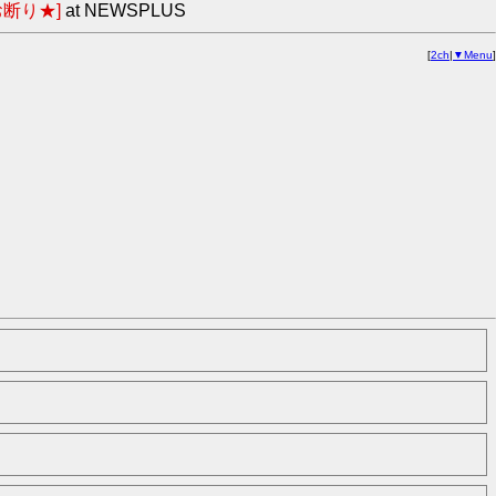
断り★]
at NEWSPLUS
[
2ch
|
▼Menu
]