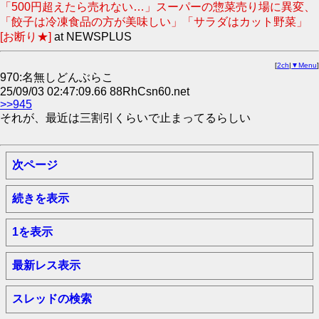
「500円超えたら売れない…」スーパーの惣菜売り場に異変、
「餃子は冷凍食品の方が美味しい」「サラダはカット野菜」
[お断り★]
at NEWSPLUS
[
2ch
|
▼Menu
]
970:名無しどんぶらこ
25/09/03 02:47:09.66 88RhCsn60.net
>>945
それが、最近は三割引くらいで止まってるらしい
次ページ
続きを表示
1を表示
最新レス表示
スレッドの検索