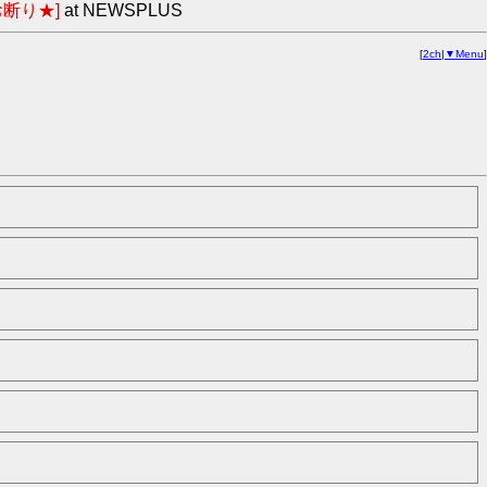
断り★]
at NEWSPLUS
[
2ch
|
▼Menu
]