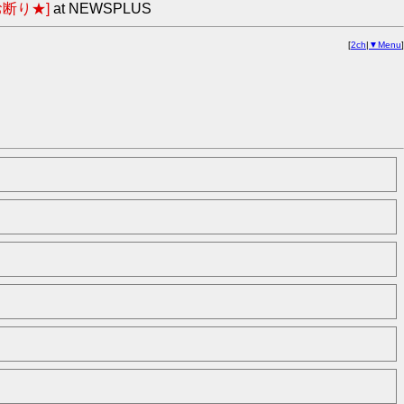
断り★]
at NEWSPLUS
[
2ch
|
▼Menu
]