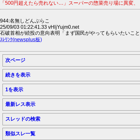
「500円超えたら売れない…」スーパーの惣菜売り場に異変、
944:名無しどんぶらこ
25/09/03 01:22:41.33 vHljYujm0.net
石破首相が続投の意向表明「まず国民がやってもらいたいことに全
ｽﾚﾘﾝｸ(newsplus板)
次ページ
続きを表示
1を表示
最新レス表示
スレッドの検索
類似スレ一覧