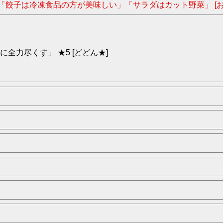
「餃子は冷凍食品の方が美味しい」「サラダはカット野菜」 [お
力尽くす」 ★5 [どどん★]