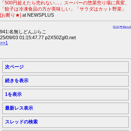
「500円超えたら売れない…」スーパーの惣菜売り場に異変、
「餃子は冷凍食品の方が美味しい」「サラダはカット野菜」
[お断り★]
at NEWSPLUS
[
2ch
|
▼Menu
]
941:名無しどんぶらこ
25/09/03 01:15:47.77 p2X50ZgI0.net
>>1
次ページ
続きを表示
1を表示
最新レス表示
スレッドの検索