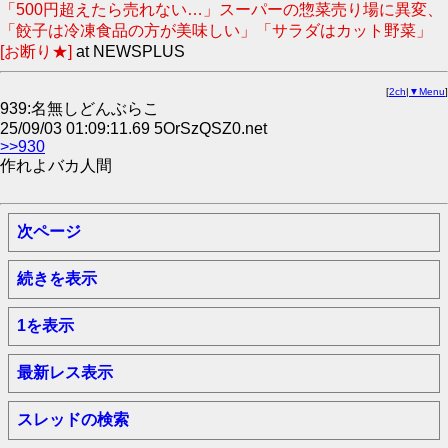
「500円超えたら売れない…」スーパーの惣菜売り場に異変、
「餃子は冷凍食品の方が美味しい」「サラダはカット野菜」
[お断り★]
at NEWSPLUS
[
2ch
|
▼Menu
]
939:名無しどんぶらこ
25/09/03 01:09:11.69 5OrSzQSZ0.net
>>930
作れよバカ人間
次ページ
続きを表示
1を表示
最新レス表示
スレッドの検索