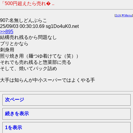
「500円超えたら売れ� ..
[
2ch
|
▼Menu
]
907:名無しどんぶらこ
25/09/03 00:30:10.69 sg1Do4uK0.net
>>895
結構売れ残るから問題なし
ブリとかなら
刺身用
照り焼き用（麺つゆ着けてな（笑））
それでも売れ残ると惣菜部に売る
そして、焼いてパック詰め
大手は知らんが中小スーパーではよくやる手
次ページ
続きを表示
1を表示