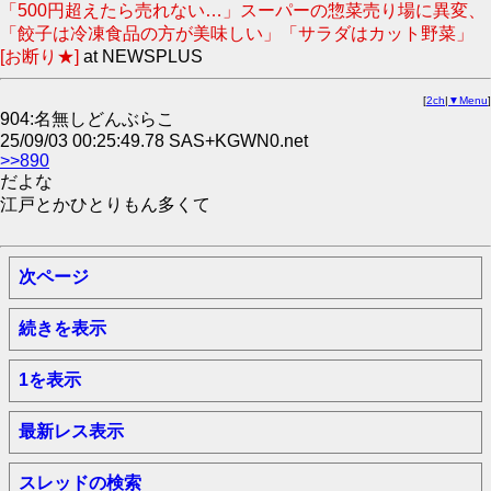
「500円超えたら売れない…」スーパーの惣菜売り場に異変、
「餃子は冷凍食品の方が美味しい」「サラダはカット野菜」
[お断り★]
at NEWSPLUS
[
2ch
|
▼Menu
]
904:名無しどんぶらこ
25/09/03 00:25:49.78 SAS+KGWN0.net
>>890
だよな
江戸とかひとりもん多くて
次ページ
続きを表示
1を表示
最新レス表示
スレッドの検索