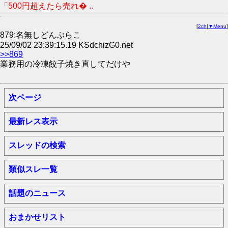
「500円超えたら売れ� ..
[
2ch
|
▼Menu
]
879:名無しどんぶらこ
25/09/02 23:39:15.19 KSdchizG0.net
>>869
業務用の冷凍餃子焼き直してだけや
次ページ
最新レス表示
スレッドの検索
類似スレ一覧
話題のニュース
おまかせリスト