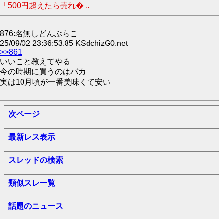
「500円超えたら売れ� ..
876:名無しどんぶらこ
25/09/02 23:36:53.85 KSdchizG0.net
>>861
いいこと教えてやる
今の時期に買うのはバカ
実は10月頃が一番美味くて安い
次ページ
最新レス表示
スレッドの検索
類似スレ一覧
話題のニュース