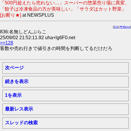
「500円超えたら売れない…」スーパーの惣菜売り場に異変、
「餃子は冷凍食品の方が美味しい」「サラダはカット野菜」
[お断り★]
at NEWSPLUS
[
2ch
|
▼Menu
]
836:名無しどんぶらこ
25/09/02 21:52:11.92 uha+lg6F0.net
>>128
客数や売れ行きで値引きの時間を判断してるだけだろ
次ページ
続きを表示
1を表示
最新レス表示
スレッドの検索