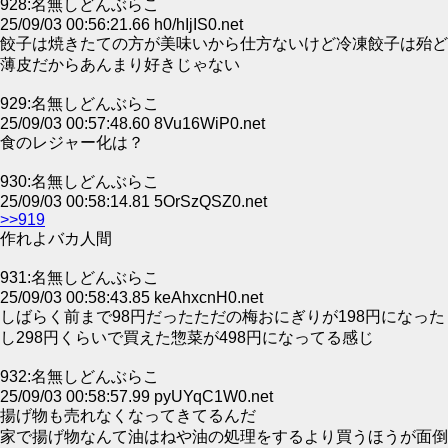
928:名無しどんぶらこ
25/09/03 00:56:21.66 h0/hIjIS0.net
餃子は焼きたての方が美味いから仕方ないけど冷凍餃子は殆ど
薄皮だからあんまり好きじゃない
929:名無しどんぶらこ
25/09/03 00:57:48.60 8Vu16WiP0.net
食のレジャー化は？
930:名無しどんぶらこ
25/09/03 00:58:14.81 5OrSzQSZ0.net
>>919
作れよバカ人間
931:名無しどんぶらこ
25/09/03 00:58:43.85 keAhxcnH0.net
しばらく前まで98円だったただの梅おにぎりが198円になった
し298円くらいで買えた惣菜が498円になってる感じ
932:名無しどんぶらこ
25/09/03 00:58:57.99 pyUYqC1W0.net
揚げ物も売れなくなってきてるんだ
家で揚げ物なんて油はねや油の処理をするより買うほうが面倒