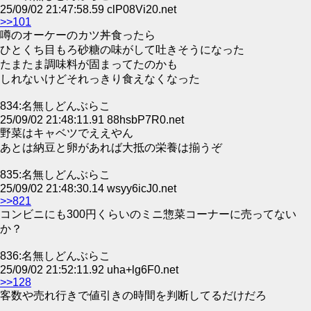
25/09/02 21:47:58.59 clP08Vi20.net
>>101
噂のオーケーのカツ丼食ったら
ひとくち目もろ砂糖の味がして吐きそうになった
たまたま調味料が固まってたのかも
しれないけどそれっきり食えなくなった
834:名無しどんぶらこ
25/09/02 21:48:11.91 88hsbP7R0.net
野菜はキャベツでええやん
あとは納豆と卵があれば大抵の栄養は揃うぞ
835:名無しどんぶらこ
25/09/02 21:48:30.14 wsyy6icJ0.net
>>821
コンビニにも300円くらいのミニ惣菜コーナーに売ってない
か？
836:名無しどんぶらこ
25/09/02 21:52:11.92 uha+lg6F0.net
>>128
客数や売れ行きで値引きの時間を判断してるだけだろ