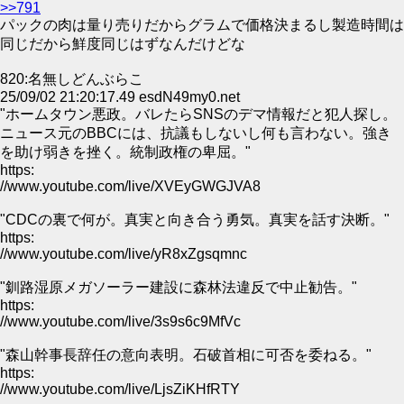
>>791
パックの肉は量り売りだからグラムで価格決まるし製造時間は
同じだから鮮度同じはずなんだけどな
820:名無しどんぶらこ
25/09/02 21:20:17.49 esdN49my0.net
"ホームタウン悪政。バレたらSNSのデマ情報だと犯人探し。
ニュース元のBBCには、抗議もしないし何も言わない。強き
を助け弱きを挫く。統制政権の卑屈。"
https:
//www.youtube.com/live/XVEyGWGJVA8
"CDCの裏で何が。真実と向き合う勇気。真実を話す決断。"
https:
//www.youtube.com/live/yR8xZgsqmnc
"釧路湿原メガソーラー建設に森林法違反で中止勧告。"
https:
//www.youtube.com/live/3s9s6c9MfVc
"森山幹事長辞任の意向表明。石破首相に可否を委ねる。"
https:
//www.youtube.com/live/LjsZiKHfRTY