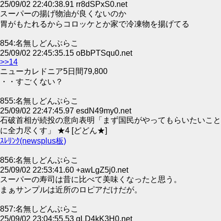
25/09/02 22:40:38.91 rr8dSPxS0.net
スーパーの揚げ物油が良くないのか
胃がもたれるからコロッケとか家で冷凍物を揚げてる
854:名無しどんぶらこ
25/09/02 22:45:35.15 oBbPTSqu0.net
>>14
ニューカレドニア5日間79,800
・・すごくない？
855:名無しどんぶらこ
25/09/02 22:47:45.97 esdN49my0.net
石破首相が続投の意向表明「まず国民がやってもらいたいこと
に全力尽くす」 ★4 [どどん★]
ｽﾚﾘﾝｸ(newsplus板)
856:名無しどんぶらこ
25/09/02 22:53:41.60 +awLgZ5j0.net
スーパーの寿司は昔に比べて美味くなったと思う。
まぁサンプルは近所のロピアだけだが。
857:名無しどんぶらこ
25/09/02 23:04:55.53 gLD4kK3H0.net