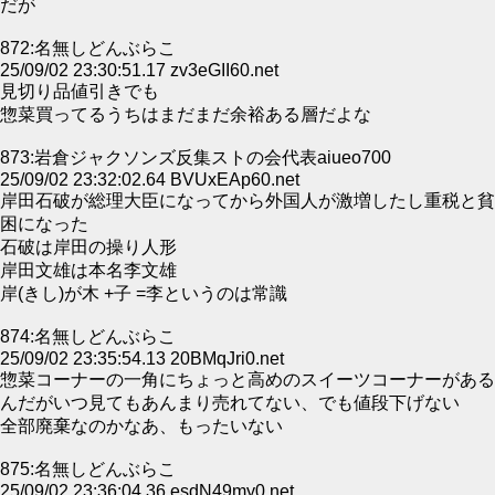
だが
872:名無しどんぶらこ
25/09/02 23:30:51.17 zv3eGII60.net
見切り品値引きでも
惣菜買ってるうちはまだまだ余裕ある層だよな
873:岩倉ジャクソンズ反集ストの会代表aiueo700
25/09/02 23:32:02.64 BVUxEAp60.net
岸田石破が総理大臣になってから外国人が激増したし重税と貧
困になった
石破は岸田の操り人形
岸田文雄は本名李文雄
岸(きし)が木 +子 =李というのは常識
874:名無しどんぶらこ
25/09/02 23:35:54.13 20BMqJri0.net
惣菜コーナーの一角にちょっと高めのスイーツコーナーがある
んだがいつ見てもあんまり売れてない、でも値段下げない
全部廃棄なのかなあ、もったいない
875:名無しどんぶらこ
25/09/02 23:36:04.36 esdN49my0.net