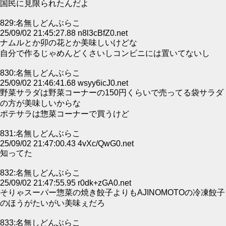
国民に見限られたんだよ
829:名無しどんぶらこ
25/09/02 21:45:27.88 n8l3cBfZ0.net
ナムルとか卯の花とか美味しいけどな
自分で作るじゃめんどくさいしコンビニには置いてないし
830:名無しどんぶらこ
25/09/02 21:46:41.68 wsyy6icJ0.net
野菜サラダは野菜コーナーの150円くらいで売ってる袋サラダ
の方が美味しいからな
ポテサラは惣菜コーナーで買うけど
831:名無しどんぶらこ
25/09/02 21:47:00.43 4vXc/QwG0.net
知ってた
832:名無しどんぶらこ
25/09/02 21:47:55.95 r0dk+zGA0.net
そりゃスーパー惣菜の焼き餃子よりもAJINOMOTOの冷凍餃子
のほうがたいがい美味ぇだろ
833:名無しどんぶらこ