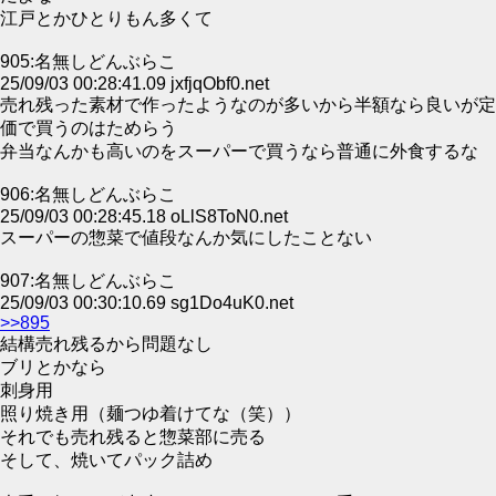
江戸とかひとりもん多くて
905:名無しどんぶらこ
25/09/03 00:28:41.09 jxfjqObf0.net
売れ残った素材で作ったようなのが多いから半額なら良いが定
価で買うのはためらう
弁当なんかも高いのをスーパーで買うなら普通に外食するな
906:名無しどんぶらこ
25/09/03 00:28:45.18 oLlS8ToN0.net
スーパーの惣菜で値段なんか気にしたことない
907:名無しどんぶらこ
25/09/03 00:30:10.69 sg1Do4uK0.net
>>895
結構売れ残るから問題なし
ブリとかなら
刺身用
照り焼き用（麺つゆ着けてな（笑））
それでも売れ残ると惣菜部に売る
そして、焼いてパック詰め