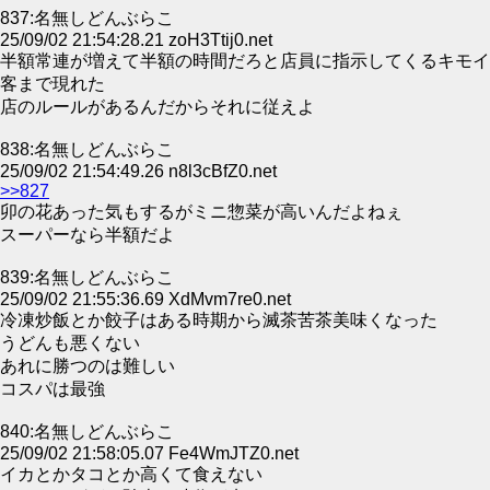
837:名無しどんぶらこ
25/09/02 21:54:28.21 zoH3Ttij0.net
半額常連が増えて半額の時間だろと店員に指示してくるキモイ
客まで現れた
店のルールがあるんだからそれに従えよ
838:名無しどんぶらこ
25/09/02 21:54:49.26 n8l3cBfZ0.net
>>827
卯の花あった気もするがミニ惣菜が高いんだよねぇ
スーパーなら半額だよ
839:名無しどんぶらこ
25/09/02 21:55:36.69 XdMvm7re0.net
冷凍炒飯とか餃子はある時期から滅茶苦茶美味くなった
うどんも悪くない
あれに勝つのは難しい
コスパは最強
840:名無しどんぶらこ
25/09/02 21:58:05.07 Fe4WmJTZ0.net
イカとかタコとか高くて食えない