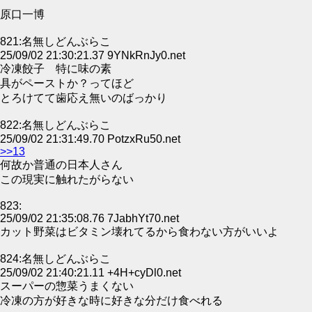
原口一博
821:名無しどんぶらこ
25/09/02 21:30:21.37 9YNkRnJy0.net
冷凍餃子 特に味の素
具がペーストか？ってほど
とろけてて歯応え無いのばっかり
822:名無しどんぶらこ
25/09/02 21:31:49.70 PotzxRu50.net
>>13
何故か普通の日本人さん
この現実に触れたがらない
823:
25/09/02 21:35:08.76 7JabhYt70.net
カット野菜はビタミン壊れてるから食わない方がいいよ
824:名無しどんぶらこ
25/09/02 21:40:21.11 +4H+cyDl0.net
スーパーの惣菜うまくない
冷凍の方が好きな時に好きな分だけ食べれる