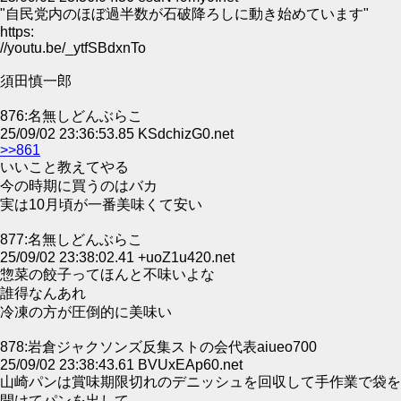
"自民党内のほぼ過半数が石破降ろしに動き始めています"
https:
//youtu.be/_ytfSBdxnTo
須田慎一郎
876:名無しどんぶらこ
25/09/02 23:36:53.85 KSdchizG0.net
>>861
いいこと教えてやる
今の時期に買うのはバカ
実は10月頃が一番美味くて安い
877:名無しどんぶらこ
25/09/02 23:38:02.41 +uoZ1u420.net
惣菜の餃子ってほんと不味いよな
誰得なんあれ
冷凍の方が圧倒的に美味い
878:岩倉ジャクソンズ反集ストの会代表aiueo700
25/09/02 23:38:43.61 BVUxEAp60.net
山崎パンは賞味期限切れのデニッシュを回収して手作業で袋を
開けてパンを出して、