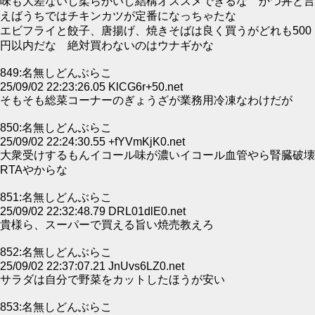
味も大差ないし柔らかいし結構オススメできるな かつ丼と言
えばうちではチキンカツが定番になっちゃたな
エビフライと餃子、唐揚げ、焼きそばは良く買うがどれも500
円以内だな 絶対買わないのはウナギかな
849:名無しどんぶらこ
25/09/02 22:23:26.05 KlCG6r+50.net
そもそも総菜コーナーのぎょうざが業務用冷凍なわけだが
850:名無しどんぶらこ
25/09/02 22:24:30.55 +fYVmKjK0.net
大衆受けするもんイコール味が濃いイコール血管やら腎臓破壊
RTAやからな
851:名無しどんぶらこ
25/09/02 22:32:48.79 DRL01dlE0.net
貴様ら、スーパーで買える旨い焼売教えろ
852:名無しどんぶらこ
25/09/02 22:37:07.21 JnUvs6LZ0.net
サラダは自分で野菜をカットしたほうが安い
853:名無しどんぶらこ