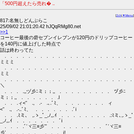
「500円超えたら売れ� ..
[
2ch
|
▼Menu
]
817:名無しどんぶらこ
25/09/02 21:01:20.42 hJQqRMg80.net
>>1
コーヒー最後の砦セブンイレブンが120円のドリップコーヒー
を140円に値上げした時点で
話は終わってた
. . . . . . . . . . . . . . . . . . . . . . 
ミミミ
. . . . . . . . . . . . . . . . . . . . . . 
ミミ
. . . . . . . . . . . . . . . . . . . . . . 
＼
. . . .,,ヅ彡ﾆミ；；,, . . . . . . . . . ヅ彡ﾆ
ミ；；,, . . . . . . .l
. . .ィ<" ., .‐ .､.ﾞﾐ、 . . . . . . . ィ
<" ., .‐..ﾞﾐ、 . . . . . . .ﾞi
. . .ﾐミ､ ,.ゝ_ﾟ_,ﾉ,,.ｲ . . . . . . . . .:ﾐミ､,.ゝ_ﾟ
_,ﾉ,,.ｲ . . . . . . . ﾞi
. . . .ﾞ'ヾ三≡彡'" . . . . . . . . . ﾞ'ヾ三≡
彡' . . . . . . . . i!