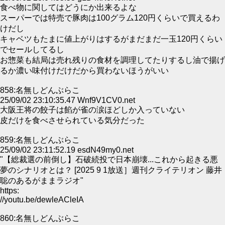
食べ物に関してはどうにか出来るよな
スーパーでは特売で豚肉は100グラム120円くらいで買えるわ
けだし
キャベツもたまに値上がりはするがまだまだ一玉120円くらい
でセールしてるし
お惣菜も結局は売れ残りの食材を調理してたりするし油で揚げ
るか濃い味付けだけだから買わないほうがいい
858:名無しどんぶらこ
25/09/02 23:10:35.47 Wnf9V1CV0.net
大阪王将の餃子は餡が雀の涙ほどしか入っていない
皮だけを食べさせられている気分だった
859:名無しどんぶらこ
25/09/02 23:11:52.19 esdN49my0.net
"【総裁選の前倒し】石破続投で日本崩壊...これから起きる悪
夢のシナリオとは？ [2025 9 1放送］週刊クライテリオン 藤井
聡のあるがままラジオ"
https:
//youtu.be/dewleACleIA
860:名無しどんぶらこ