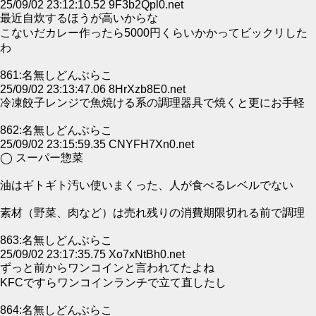
25/09/02 23:12:10.52 9F3b2Qpl0.net
最近自炊するほうが高いからな
こないだカレー作ったら5000円くらいかかってビックリした
わ
861:名無しどんぶらこ
25/09/02 23:13:47.06 8HrXzb8E0.net
冷凍餃子レンジで魚焼ける系の調理器具で焼くと更にお手軽
862:名無しどんぶらこ
25/09/02 23:15:59.35 CNYFH7Xn0.net
◯ スーパー惣菜
油はギトギト汚い使いまくった、人が食べるレベルでない
素材（野菜、肉など）は売れ残りの消費期限切れる前で調理
863:名無しどんぶらこ
25/09/02 23:17:35.75 Xo7xNtBh0.net
ずっと前からワンコインと言われてたよね
KFCですらワンコインランチで立て直したし
864:名無しどんぶらこ