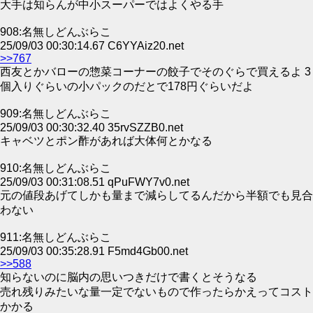
大手は知らんが中小スーパーではよくやる手
908:名無しどんぶらこ
25/09/03 00:30:14.67 C6YYAiz20.net
>>767
西友とかバローの惣菜コーナーの餃子でそのぐらで買えるよ 3
個入りぐらいの小パックのだとで178円ぐらいだよ
909:名無しどんぶらこ
25/09/03 00:30:32.40 35rvSZZB0.net
キャベツとポン酢があれば大体何とかなる
910:名無しどんぶらこ
25/09/03 00:31:08.51 qPuFWY7v0.net
元の値段あげてしかも量まで減らしてるんだから半額でも見合
わない
911:名無しどんぶらこ
25/09/03 00:35:28.91 F5md4Gb00.net
>>588
知らないのに脳内の思いつきだけで書くとそうなる
売れ残りみたいな量一定でないもので作ったらかえってコスト
かかる