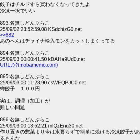
餃子はチルドすら買わなくなってきたよ
冷凍一択でいい
893:名無しどんぶらこ
25/09/02 23:52:59.08 KSdchizG0.net
>>882
あのへんはチャイナ輸入モンをカットしまくってる
894:名無しどんぶらこ
25/09/03 00:00:41.50 kDAHa9Ud0.net
URLﾘﾝｸ(mobamemo.com)
895:名無しどんぶらこ
25/09/03 00:11:23.90 csWEQPJC0.net
蝉餃子 １００円
実は、調理（加工）が
難しい問題
896:名無しどんぶらこ
25/09/03 00:13:52.21 mIQzEnq30.net
作り置きの惣菜より今は水要らずで簡単に焼ける冷凍餃子があ
るもんな