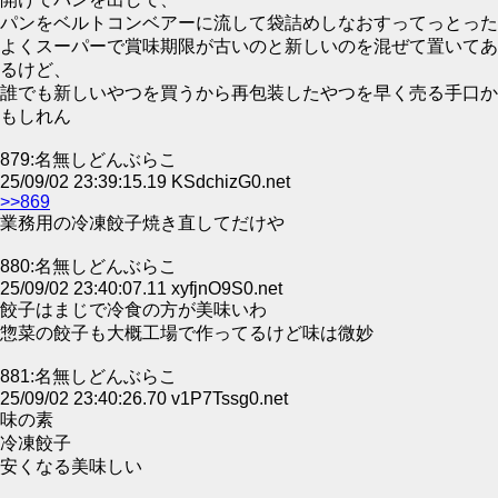
パンをベルトコンベアーに流して袋詰めしなおすってっとった
よくスーパーで賞味期限が古いのと新しいのを混ぜて置いてあ
るけど、
誰でも新しいやつを買うから再包装したやつを早く売る手口か
もしれん
879:名無しどんぶらこ
25/09/02 23:39:15.19 KSdchizG0.net
>>869
業務用の冷凍餃子焼き直してだけや
880:名無しどんぶらこ
25/09/02 23:40:07.11 xyfjnO9S0.net
餃子はまじで冷食の方が美味いわ
惣菜の餃子も大概工場で作ってるけど味は微妙
881:名無しどんぶらこ
25/09/02 23:40:26.70 v1P7Tssg0.net
味の素
冷凍餃子
安くなる美味しい