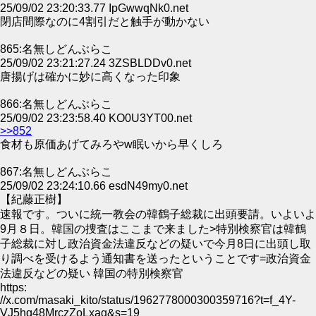
25/09/02 23:20:33.77 IpGwwqNk0.net
閉店間際なのに4割引だと触手が動かない
865:名無しどんぶらこ
25/09/02 23:21:27.24 3ZSBLDDv0.net
唐揚げは確かに妙に高くなった印象
866:名無しどんぶらこ
25/09/02 23:23:58.40 KO0U3YT00.net
>>852
食材も原価あげてみろやw眠いから早くしろ
867:名無しどんぶらこ
25/09/02 23:24:10.66 esdN49my0.net
【紀藤正樹】
速報です。ついに統一教会の韓鶴子総裁に出頭要請。いよいよ
9月８日。韓国の捜査はここまで来ました>特別検察官は韓鶴
子総裁に対し政治資金法違反などの疑いで今月8日に出頭し取
り調べを受けるよう通知書を送ったということです=政治資金
法違反などの疑い 韓国の特別検察官
https:
//x.com/masaki_kito/status/1962778000300359716?t=f_4Y-
VJ5hq48MrczZoLxag&s=19