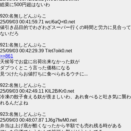
総菜に500円超はないわ
920:名無しどんぶらこ
25/09/03 00:41:59.71 wc/6aQ+t0.net
値引き品目的でわざわざスーパー行くの時間と労力に見合って
ないだろ
921:名無しどんぶらこ
25/09/03 00:42:29.39 T/et7oik0.net
>>861
天候等でお盆に出荷出来なかった奴が
ダブつくとこう言った価格になる
見つけたらお値打ちに食べられるウチに...
922:名無しどんぶらこ
25/09/03 00:42:49.11 KIL2B/Kr0.net
冷凍の餃子食える奴が羨ましいわ、あれ食べると吐き気に襲わ
れるんだよね
923:名無しどんぶらこ
25/09/03 00:48:07.87 1J6g7fwM0.net
弁当は上げ底が酷くなったから半額でも売れ残る時がある