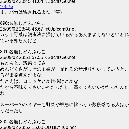
25/09/02 23:45:41.04 KSdchizG0.net
>>876
ま、バカは騙されるよな（笑）
890:名無しどんぶらこ
25/09/02 23:48:46.67 m0Jpfcgm0.net
カット野菜は消毒液に浸けているからあんまよくないといわれ
ている知らんけど
891:名無しどんぶらこ
25/09/02 23:51:57.55 KSdchizG0.net
もともと、惣菜ってさ
めんどくさがり屋の主婦が一品作るのサボりたいっていうとこ
ろが出発点んだよな
たとえば、コロッケとか唐揚げとかな
だから不味くてもいいやだったし、高くてもいいやだったんだ
わ
スーパーのバイヤーも野菜や鮮魚に比べりゃ数段落ちる人ばか
りだったし
892:名無しどんぶらこ
25/09/02 23:52:15.00 OU1IDfH60.net