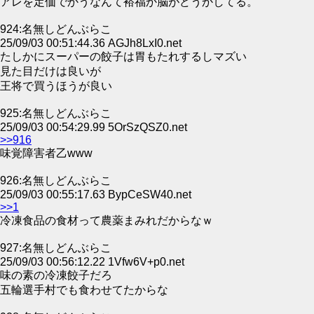
アレを定価でかうなんて裕福か脳がどうかしてる。
924:名無しどんぶらこ
25/09/03 00:51:44.36 AGJh8LxI0.net
たしかにスーパーの餃子は胃もたれするしマズい
見た目だけは良いが
王将で買うほうが良い
925:名無しどんぶらこ
25/09/03 00:54:29.99 5OrSzQSZ0.net
>>916
味覚障害者乙www
926:名無しどんぶらこ
25/09/03 00:55:17.63 BypCeSW40.net
>>1
冷凍食品の食材って農薬まみれだからなｗ
927:名無しどんぶらこ
25/09/03 00:56:12.22 1Vfw6V+p0.net
味の素の冷凍餃子だろ
五輪選手村でも食わせてたからな