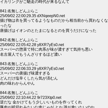
イカリングがご馳走の時代が来るなんて
841:名無しどんぶらこ
25/09/02 22:00:29.35 dXNqeepN0.net
揚げ物は衣を買ってるようなものだから相当前から買わなくな
ったな
唐揚げはイオンのとたまになるとのを買うだけになった
842:名無しどんぶらこ
25/09/02 22:05:42.28 y8XR7yEs0.net
スーパーの惣菜て特に肉系が味が濃すぎて気持ち悪い
名古屋人でもうんざりするほど濃い
843:名無しどんぶらこ
25/09/02 22:06:33.29 y8XR7yEs0.net
スーパーの唐揚げ味濃すぎる
どんだけ塩辛くしたら気が済むん
肉の味わからんやん
844:名無しどんぶらこ
25/09/02 22:10:44.22 9r723Xtp0.net
逆だな 金かけてもう少しいいものを作ってくれ
豚肉が紙切れみたいな肉じゃが とか 誰が食いたいのか