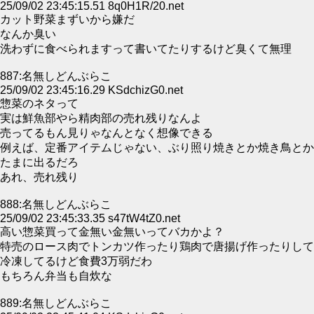
25/09/02 23:45:15.51 8q0H1R/20.net
カット野菜まずいから嫌だ
なんか臭い
洗わずに食べられますって書いてたりするけど臭くて無理
887:名無しどんぶらこ
25/09/02 23:45:16.29 KSdchizG0.net
惣菜のネタって
実は鮮魚部やら精肉部の売れ残りなんよ
売ってるもん見りゃなんとなく想像できる
例えば、定番アイテムじゃない、ぶり照り焼きとか焼き鳥とか
たまに出るだろ
あれ、売れ残り
888:名無しどんぶらこ
25/09/02 23:45:33.35 s47tW4tZ0.net
高い惣菜買って金無い金無いってバカかよ？
特売のロース肉でトンカツ作ったり鶏肉で唐揚げ作ったりして
冷凍してるけど食費3万弱だわ
もちろん弁当も自炊な
889:名無しどんぶらこ