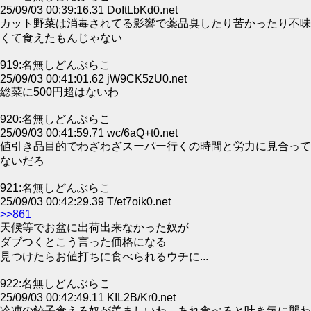
25/09/03 00:39:16.31 DoItLbKd0.net
カット野菜は消毒されてる影響で薬品臭したり苦かったり不味
くて食えたもんじゃない
919:名無しどんぶらこ
25/09/03 00:41:01.62 jW9CK5zU0.net
総菜に500円超はないわ
920:名無しどんぶらこ
25/09/03 00:41:59.71 wc/6aQ+t0.net
値引き品目的でわざわざスーパー行くの時間と労力に見合って
ないだろ
921:名無しどんぶらこ
25/09/03 00:42:29.39 T/et7oik0.net
>>861
天候等でお盆に出荷出来なかった奴が
ダブつくとこう言った価格になる
見つけたらお値打ちに食べられるウチに...
922:名無しどんぶらこ
25/09/03 00:42:49.11 KIL2B/Kr0.net
冷凍の餃子食える奴が羨ましいわ、あれ食べると吐き気に襲わ