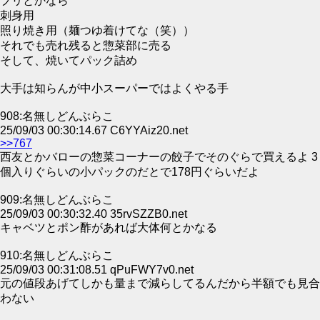
ブリとかなら
刺身用
照り焼き用（麺つゆ着けてな（笑））
それでも売れ残ると惣菜部に売る
そして、焼いてパック詰め
大手は知らんが中小スーパーではよくやる手
908:名無しどんぶらこ
25/09/03 00:30:14.67 C6YYAiz20.net
>>767
西友とかバローの惣菜コーナーの餃子でそのぐらで買えるよ 3
個入りぐらいの小パックのだとで178円ぐらいだよ
909:名無しどんぶらこ
25/09/03 00:30:32.40 35rvSZZB0.net
キャベツとポン酢があれば大体何とかなる
910:名無しどんぶらこ
25/09/03 00:31:08.51 qPuFWY7v0.net
元の値段あげてしかも量まで減らしてるんだから半額でも見合
わない