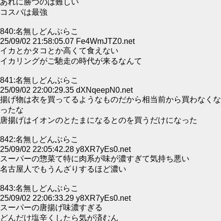
あれに勝つのは難しい
コスパは最強
840:名無しどんぶらこ
25/09/02 21:58:05.07 Fe4WmJTZ0.net
イカとかタコとか高くて食えない
イカリングがご馳走の時代が来るなんて
841:名無しどんぶらこ
25/09/02 22:00:29.35 dXNqeepN0.net
揚げ物は衣を買ってるようなものだから相当前から買わなくな
ったな
唐揚げはイオンのとたまになるとのを買うだけになった
842:名無しどんぶらこ
25/09/02 22:05:42.28 y8XR7yEs0.net
スーパーの惣菜て特に肉系が味が濃すぎて気持ち悪い
名古屋人でもうんざりするほど濃い
843:名無しどんぶらこ
25/09/02 22:06:33.29 y8XR7yEs0.net
スーパーの唐揚げ味濃すぎる
どんだけ塩辛くしたら気が済むん