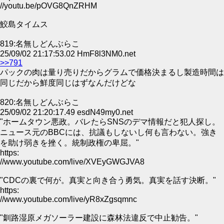
//youtu.be/pOVG8QnZRHM
鮫島タイムス
819:名無しどんぶらこ
25/09/02 21:17:53.02 HmF8l3NM0.net
>>791
パックの肉は量り売りだからグラムで価格決まるし製造時間は
同じだから鮮度同じはずなんだけどな
820:名無しどんぶらこ
25/09/02 21:20:17.49 esdN49my0.net
"ホームタウン悪政。バレたらSNSのデマ情報だと犯人探し。
ニュース元のBBCには、抗議もしないし何も言わない。強き
を助け弱きを挫く。統制政権の卑屈。"
https:
//www.youtube.com/live/XVEyGWGJVA8
"CDCの裏で何が。真実と向き合う勇気。真実を話す決断。"
https:
//www.youtube.com/live/yR8xZgsqmnc
"釧路湿原メガソーラー建設に森林法違反で中止勧告。"