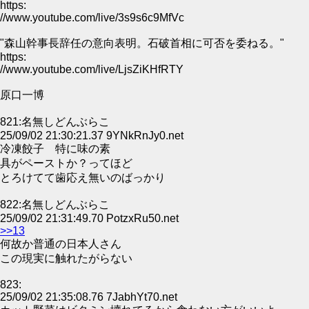
https:
//www.youtube.com/live/3s9s6c9MfVc
"森山幹事長辞任の意向表明。石破首相に可否を委ねる。"
https:
//www.youtube.com/live/LjsZiKHfRTY
原口一博
821:名無しどんぶらこ
25/09/02 21:30:21.37 9YNkRnJy0.net
冷凍餃子 特に味の素
具がペーストか？ってほど
とろけてて歯応え無いのばっかり
822:名無しどんぶらこ
25/09/02 21:31:49.70 PotzxRu50.net
>>13
何故か普通の日本人さん
この現実に触れたがらない
823:
25/09/02 21:35:08.76 7JabhYt70.net