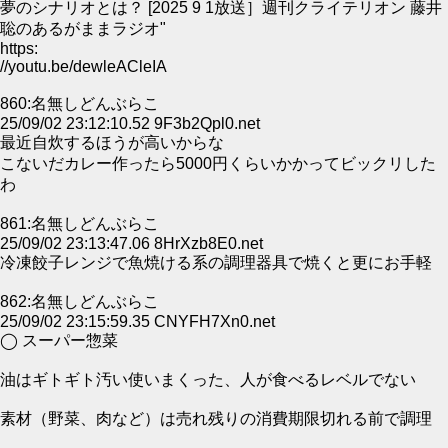
夢のシナリオとは？ [2025 9 1放送］週刊クライテリオン 藤井
聡のあるがままラジオ"
https:
//youtu.be/dewleACleIA
860:名無しどんぶらこ
25/09/02 23:12:10.52 9F3b2Qpl0.net
最近自炊するほうが高いからな
こないだカレー作ったら5000円くらいかかってビックリした
わ
861:名無しどんぶらこ
25/09/02 23:13:47.06 8HrXzb8E0.net
冷凍餃子レンジで魚焼ける系の調理器具で焼くと更にお手軽
862:名無しどんぶらこ
25/09/02 23:15:59.35 CNYFH7Xn0.net
◯ スーパー惣菜
油はギトギト汚い使いまくった、人が食べるレベルでない
素材（野菜、肉など）は売れ残りの消費期限切れる前で調理