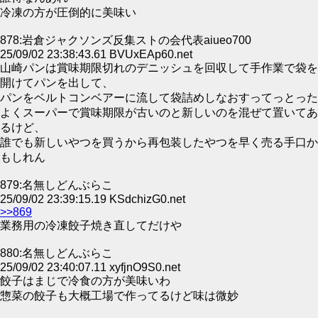
冷凍の方が圧倒的に美味い
878:岩倉ジャクソンズ反集ストの会代表aiueo700
25/09/02 23:38:43.61 BVUxEAp60.net
山崎パンは賞味期限切れのデニッシュを回収して手作業で袋を
開けてパンを出して、
パンをベルトコンベアーに流して袋詰めしなおすってっとった
よくスーパーで賞味期限が古いのと新しいのを混ぜて置いてあ
るけど、
誰でも新しいやつを買うから再包装したやつを早く売る手口か
もしれん
879:名無しどんぶらこ
25/09/02 23:39:15.19 KSdchizG0.net
>>869
業務用の冷凍餃子焼き直してだけや
880:名無しどんぶらこ
25/09/02 23:40:07.11 xyfjnO9S0.net
餃子はまじで冷食の方が美味いわ
惣菜の餃子も大概工場で作ってるけど味は微妙