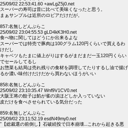
25/09/02 22:53:41.60 +awLgZ5j0.net
スーパーの寿司は昔に比べて美味くなったと思う。
まぁサンプルは近所のロピアだけだが。
857:名無しどんぶらこ
25/09/02 23:04:55.53 gLD4kK3H0.net
食べ物に関してはどうにか出来るよな
スーパーでは特売で豚肉は100グラム120円くらいで買えるわ
けだし
キャベツもたまに値上がりはするがまだまだ一玉120円くらい
でセールしてるし
お惣菜も結局は売れ残りの食材を調理してたりするし油で揚げ
るか濃い味付けだけだから買わないほうがいい
858:名無しどんぶらこ
25/09/02 23:10:35.47 Wnf9V1CV0.net
大阪王将の餃子は餡が雀の涙ほどしか入っていない
皮だけを食べさせられている気分だった
859:名無しどんぶらこ
25/09/02 23:11:52.19 esdN49my0.net
"【総裁選の前倒し】石破続投で日本崩壊...これから起きる悪