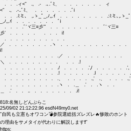
. . .ィ<" ., .‐ .､.ﾞﾐ、 . . . . . . . ィ
<" ., .‐..ﾞﾐ、 . . . . . . .ﾞi
. . .ﾐミ､ ,.ゝ_ﾟ_,ﾉ,,.ｲ . . . . . . . . .:ﾐミ､,.ゝ_ﾟ
_,ﾉ,,.ｲ . . . . . . . ﾞi
. . . .ﾞ'ヾ三≡彡'" . . . . . . . . . ﾞ'ヾ三≡
彡' . . . . . . . . i!
. . . . . . . . . . .
／ . . . . . . . .ヽ . . . . . . . . . . . .
i!
. . . . . . . . . .／ . . . . . . . . . .
＼ . . . . . . . . . . . .!
. . . . . . . . . ./ . . . . .',/ . . . . . .
. . . . . . . . . .! . . . . . .l . . . . . .
. . . . . . . . . .、 . . . . .,' .、 . . . .,'
. . . . . . . . . .ヽ . .＿ .' . .ヽ . .
＿ .' . . .. . . . . . . . .i!
818:名無しどんぶらこ
25/09/02 21:12:22.96 esdN49my0.net
"自民も立憲もオワコン💣参院選総括ズレズレ🔥惨敗のホント
の理由をサメタイが代わりに解説します❗"
https: