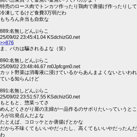
特売のロース肉でトンカツ作ったり鶏肉で唐揚げ作ったりして
冷凍してるけど食費3万弱だわ
もちろん弁当も自炊な
889:名無しどんぶらこ
25/09/02 23:45:41.04 KSdchizG0.net
>>876
ま、バカは騙されるよな（笑）
890:名無しどんぶらこ
25/09/02 23:48:46.67 m0Jpfcgm0.net
カット野菜は消毒液に浸けているからあんまよくないといわれ
ている知らんけど
891:名無しどんぶらこ
25/09/02 23:51:57.55 KSdchizG0.net
もともと、惣菜ってさ
めんどくさがり屋の主婦が一品作るのサボりたいっていうとこ
ろが出発点んだよな
たとえば、コロッケとか唐揚げとかな
だから不味くてもいいやだったし、高くてもいいやだったんだ
わ