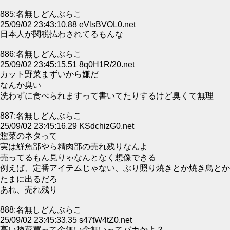
885:名無しどんぶらこ
25/09/02 23:43:10.88 eVlsBVOL0.net
日本人が関税払わされてるもんな
886:名無しどんぶらこ
25/09/02 23:45:15.51 8q0H1R/20.net
カット野菜まずいから嫌だ
なんか臭い
洗わずに食べられますって書いてたりするけど臭くて無理
887:名無しどんぶらこ
25/09/02 23:45:16.29 KSdchizG0.net
惣菜のネタって
実は鮮魚部やら精肉部の売れ残りなんよ
売ってるもん見りゃなんとなく想像できる
例えば、定番アイテムじゃない、ぶり照り焼きとか焼き鳥とか
たまに出るだろ
あれ、売れ残り
888:名無しどんぶらこ
25/09/02 23:45:33.35 s47tW4tZ0.net
高い惣菜買って金無い金無いってバカかよ？