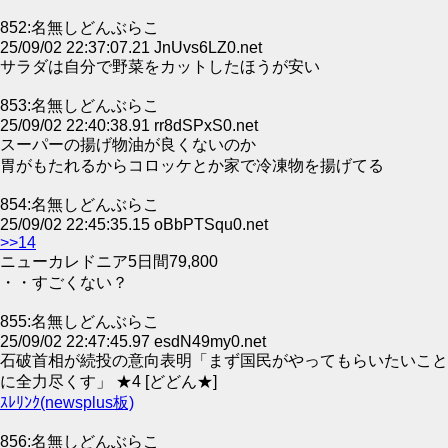
852:名無しどんぶらこ
25/09/02 22:37:07.21 JnUvs6LZ0.net
サラダは自分で野菜をカットしたほうが安い
853:名無しどんぶらこ
25/09/02 22:40:38.91 rr8dSPxS0.net
スーパーの揚げ物油が良くないのか
胃がもたれるからコロッケとか家で冷凍物を揚げてる
854:名無しどんぶらこ
25/09/02 22:45:35.15 oBbPTSqu0.net
>>14
ニューカレドニア5日間79,800
・・すごくない？
855:名無しどんぶらこ
25/09/02 22:47:45.97 esdN49my0.net
石破首相が続投の意向表明「まず国民がやってもらいたいこと
に全力尽くす」 ★4 [どどん★]
ｽﾚﾘﾝｸ(newsplus板)
856:名無しどんぶらこ