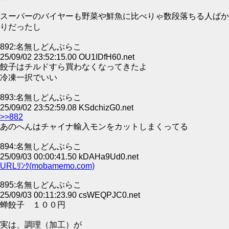
スーパーのバイヤーも野菜や鮮魚に比べりゃ数段落ちる人ばか
りだったし
892:名無しどんぶらこ
25/09/02 23:52:15.00 OU1IDfH60.net
餃子はチルドすら買わなくなってきたよ
冷凍一択でいい
893:名無しどんぶらこ
25/09/02 23:52:59.08 KSdchizG0.net
>>882
あのへんはチャイナ輸入モンをカットしまくってる
894:名無しどんぶらこ
25/09/03 00:00:41.50 kDAHa9Ud0.net
URLﾘﾝｸ(mobamemo.com)
895:名無しどんぶらこ
25/09/03 00:11:23.90 csWEQPJC0.net
蝉餃子 １００円
実は、調理（加工）が