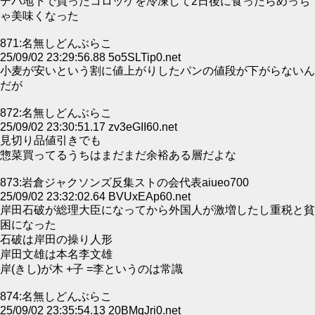
デパ地下で買ったコロッケを冷凍して2日後に食ったらめっち
ゃ美味くなった
871:名無しどんぶらこ
25/09/02 23:29:56.88 5o5SLTip0.net
小麦が安いという割に値上がりしたパンの値段が下がらないん
だが
872:名無しどんぶらこ
25/09/02 23:30:51.17 zv3eGII60.net
見切り品値引きでも
惣菜買ってるうちはまだまだ余裕ある層だよな
873:岩倉ジャクソンズ反集ストの会代表aiueo700
25/09/02 23:32:02.64 BVUxEAp60.net
岸田石破が総理大臣になってから外国人が激増したし重税と貧
困になった
石破は岸田の操り人形
岸田文雄は本名李文雄
岸(きし)が木 +子 =李というのは常識
874:名無しどんぶらこ
25/09/02 23:35:54.13 20BMqJri0.net