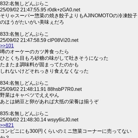
832:名無しどんぶらこ
25/09/02 21:47:55.95 r0dk+zGA0.net
そりゃスーパー惣菜の焼き餃子よりもAJINOMOTOの冷凍餃子
のほうがたいがい美味ぇだろ
833:名無しどんぶらこ
25/09/02 21:47:58.59 clP08Vi20.net
>>101
噂のオーケーのカツ丼食ったら
ひとくち目もろ砂糖の味がして吐きそうになった
たまたま調味料が固まってたのかも
しれないけどそれっきり食えなくなった
834:名無しどんぶらこ
25/09/02 21:48:11.91 88hsbP7R0.net
野菜はキャベツでええやん
あとは納豆と卵があれば大抵の栄養は揃うぞ
835:名無しどんぶらこ
25/09/02 21:48:30.14 wsyy6icJ0.net
>>821
コンビニにも300円くらいのミニ惣菜コーナーに売ってない
か？