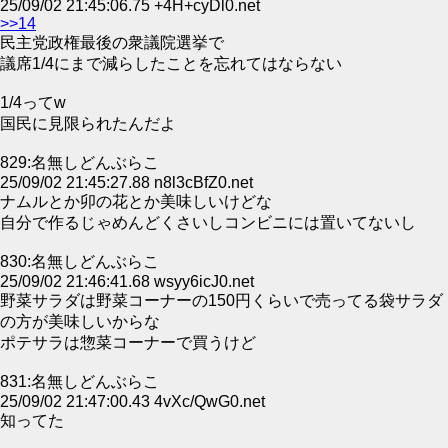
25/09/02 21:45:06.75 +4H+cyDl0.net
>>14
民主党政権最後の衆議院選挙で
議席1/4にまで減らしたことを忘れてはならない
1/4ってw
国民に見限られたんだよ
829:名無しどんぶらこ
25/09/02 21:45:27.88 n8l3cBfZ0.net
ナムルとか卯の花とか美味しいけどな
自分で作るじゃめんどくさいしコンビニには置いてないし
830:名無しどんぶらこ
25/09/02 21:46:41.68 wsyy6icJ0.net
野菜サラダは野菜コーナーの150円くらいで売ってる袋サラダ
の方が美味しいからな
ポテサラは惣菜コーナーで買うけど
831:名無しどんぶらこ
25/09/02 21:47:00.43 4vXc/QwG0.net
知ってた