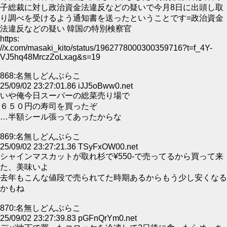
子総裁に対し政治資金法違反などの疑いで今月8日に出頭し取
り調べを受けるよう通知書を送ったということです=政治資金
法違反などの疑い 韓国の特別検察官
https:
//x.com/masaki_kito/status/1962778000300359716?t=f_4Y-
VJ5hq48MrczZoLxag&s=19
868:名無しどんぶらこ
25/09/02 23:27:01.86 iJJ5oBww0.net
いや俺今日スーパーの総菜売り場で
６５０円の寿司を買ったぞ
…半額シール張ってあったからな
869:名無しどんぶらこ
25/09/02 23:27:21.36 TSyFxOW00.net
シャインマスカットが取れ杉で¥550-で売ってるから買って来
た、美味いよ
去年もこんな値段で売られてた時期あるからもう少し安くなる
かもね
870:名無しどんぶらこ
25/09/02 23:27:39.83 pGFnQrYm0.net