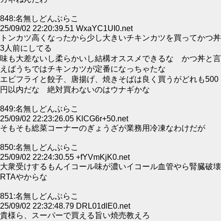
848:名無しどんぶらこ
25/09/02 22:20:39.51 WxaYC1UI0.net
トンカツ高くなったから少し大きいチキンカツを買ってかつ丼
3人前にしてる
味も大差ないし柔らかいし結構オススメできるな かつ丼と言
えばうちではチキンカツが定番になっちゃたな
エビフライと餃子、唐揚げ、焼きそばは良く買うがどれも500
円以内だな 絶対買わないのはウナギかな
849:名無しどんぶらこ
25/09/02 22:23:26.05 KlCG6r+50.net
そもそも総菜コーナーのぎょうざが業務用冷凍なわけだが
850:名無しどんぶらこ
25/09/02 22:24:30.55 +fYVmKjK0.net
大衆受けするもんイコール味が濃いイコール血管やら腎臓破壊
RTAやからな
851:名無しどんぶらこ
25/09/02 22:32:48.79 DRL01dlE0.net
貴様ら、スーパーで買える旨い焼売教えろ