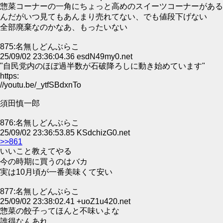
惣菜コーナーの一角にちょっと高めのスイーツコーナーがある
んだがいつ見てもあんまり売れてない、でも値段下げない
全部廃棄なのかなあ、もったいない
875:名無しどんぶらこ
25/09/02 23:36:04.36 esdN49my0.net
"自民党内のほぼ過半数が石破降ろしに動き始めています"
https:
//youtu.be/_ytfSBdxnTo
須田慎一郎
876:名無しどんぶらこ
25/09/02 23:36:53.85 KSdchizG0.net
>>861
いいこと教えてやる
今の時期に買うのはバカ
実は10月頃が一番美味くて安い
877:名無しどんぶらこ
25/09/02 23:38:02.41 +uoZ1u420.net
惣菜の餃子ってほんと不味いよな
誰得なんあれ