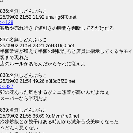
836:名無しどんぶらこ
25/09/02 21:52:11.92 uha+lg6F0.net
>>128
客数や売れ行きで値引きの時間を判断してるだけだろ
837:名無しどんぶらこ
25/09/02 21:54:28.21 zoH3Ttij0.net
半額常連が増えて半額の時間だろと店員に指示してくるキモイ
客まで現れた
店のルールがあるんだからそれに従えよ
838:名無しどんぶらこ
25/09/02 21:54:49.26 n8l3cBfZ0.net
>>827
卯の花あった気もするがミニ惣菜が高いんだよねぇ
スーパーなら半額だよ
839:名無しどんぶらこ
25/09/02 21:55:36.69 XdMvm7re0.net
冷凍炒飯とか餃子はある時期から滅茶苦茶美味くなった
うどんも悪くない