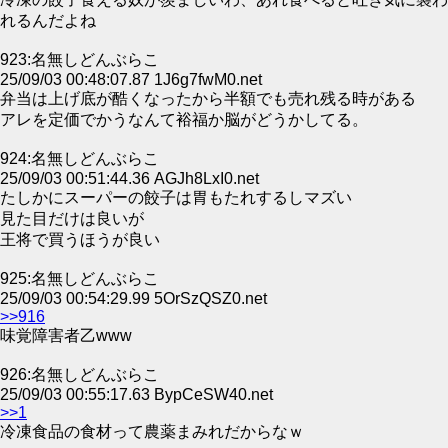
れるんだよね
923:名無しどんぶらこ
25/09/03 00:48:07.87 1J6g7fwM0.net
弁当は上げ底が酷くなったから半額でも売れ残る時がある
アレを定価でかうなんて裕福か脳がどうかしてる。
924:名無しどんぶらこ
25/09/03 00:51:44.36 AGJh8LxI0.net
たしかにスーパーの餃子は胃もたれするしマズい
見た目だけは良いが
王将で買うほうが良い
925:名無しどんぶらこ
25/09/03 00:54:29.99 5OrSzQSZ0.net
>>916
味覚障害者乙www
926:名無しどんぶらこ
25/09/03 00:55:17.63 BypCeSW40.net
>>1
冷凍食品の食材って農薬まみれだからなｗ