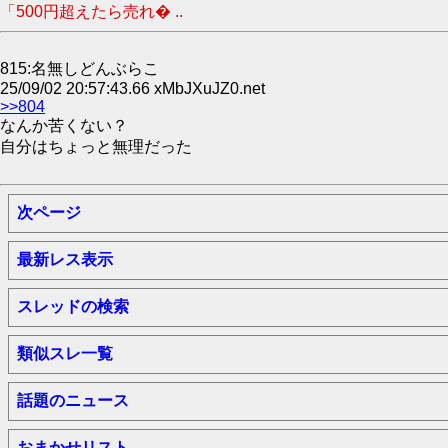
「500円超えたら売れ� ..
815:名無しどんぶらこ
25/09/02 20:57:43.66 xMbJXuJZ0.net
>>804
なんか苦くない？
自分はちょっと無理だった
次ページ
最新レス表示
スレッドの検索
類似スレ一覧
話題のニュース
おまかせリスト