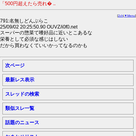
「500円超えたら売れ� ..
[
2ch
|
▼Menu
]
791:名無しどんぶらこ
25/09/02 20:25:50.90 OUVZ/i0f0.net
スーパーの惣菜て嗜好品に近いとこあるな
栄養として必須な感じはしない
だから買わなくていいかってなるのかも
次ページ
最新レス表示
スレッドの検索
類似スレ一覧
話題のニュース