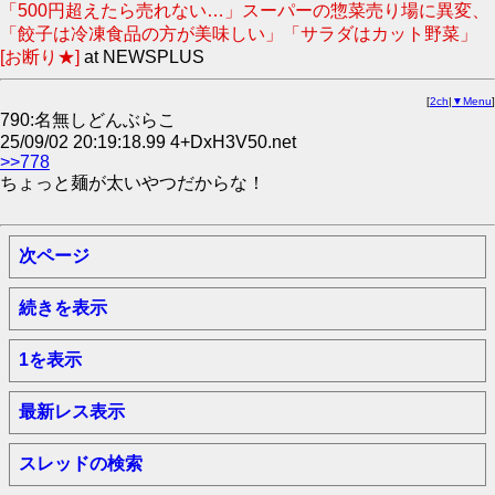
「500円超えたら売れない…」スーパーの惣菜売り場に異変、
「餃子は冷凍食品の方が美味しい」「サラダはカット野菜」
[お断り★]
at NEWSPLUS
[
2ch
|
▼Menu
]
790:名無しどんぶらこ
25/09/02 20:19:18.99 4+DxH3V50.net
>>778
ちょっと麺が太いやつだからな！
次ページ
続きを表示
1を表示
最新レス表示
スレッドの検索