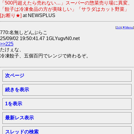
「500円超えたら売れない…」スーパーの惣菜売り場に異変、
「餃子は冷凍食品の方が美味しい」「サラダはカット野菜」
[お断り★]
at NEWSPLUS
[
2ch
|
▼Menu
]
770:名無しどんぶらこ
25/09/02 19:50:41.47 1GLYugvN0.net
>>225
たけぇな、
冷凍餃子、五個百円でレンジで終わるぞ。
次ページ
続きを表示
1を表示
最新レス表示
スレッドの検索