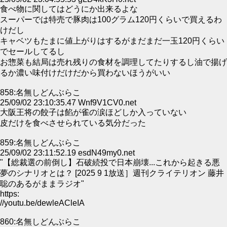
食べ物に関してはどうにか出来るよな
スーパーでは特売で豚肉は100グラム120円くらいで買えるわ
けだし
キャベツもたまに値上がりはするがまだまだ一玉120円くらい
でセールしてるし
お惣菜も結局は売れ残りの食材を調理してたりするし油で揚げ
るか濃い味付けだけだから買わないほうがいい
858:名無しどんぶらこ
25/09/02 23:10:35.47 Wnf9V1CV0.net
大阪王将の餃子は餡が雀の涙ほどしか入っていない
皮だけを食べさせられている気分だった
859:名無しどんぶらこ
25/09/02 23:11:52.19 esdN49my0.net
"【総裁選の前倒し】石破続投で日本崩壊...これから起きる悪
夢のシナリオとは？ [2025 9 1放送］週刊クライテリオン 藤井
聡のあるがままラジオ"
https:
//youtu.be/dewleACleIA
860:名無しどんぶらこ