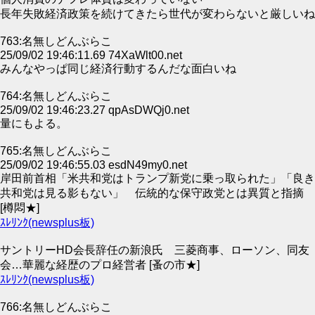
長年失敗経済政策を続けてきたら世代が変わらないと厳しいね
763:名無しどんぶらこ
25/09/02 19:46:11.69 74XaWlt00.net
みんなやっぱ同じ経済行動するんだな面白いね
764:名無しどんぶらこ
25/09/02 19:46:23.27 qpAsDWQj0.net
量にもよる。
765:名無しどんぶらこ
25/09/02 19:46:55.03 esdN49my0.net
岸田前首相「米共和党はトランプ新党に乗っ取られた」「良き
共和党は見る影もない」 伝統的な保守政党とは異質と指摘
[樽悶★]
ｽﾚﾘﾝｸ(newsplus板)
サントリーHD会長辞任の新浪氏 三菱商事、ローソン、同友
会…華麗な経歴のプロ経営者 [蚤の市★]
ｽﾚﾘﾝｸ(newsplus板)
766:名無しどんぶらこ