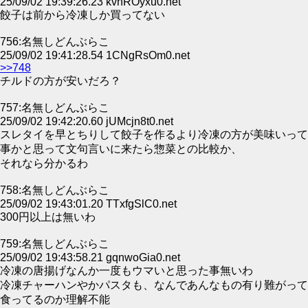
25/09/02 19:39:26.23 kvhROyxu0.net
餃子は前から冷凍しか買ってない
756:名無しどんぶらこ
25/09/02 19:41:28.54 1CNgRsOm0.net
>>748
チルドの方が安いだろ？
757:名無しどんぶらこ
25/09/02 19:42:20.60 jUMcjn8t0.net
スレタイを早とちりして餃子を作るより冷凍の方が美味いって
事かと思って文句言いに来たら惣菜との比較か、
それなら分かるわ
758:名無しどんぶらこ
25/09/02 19:43:01.20 TTxfgSlC0.net
300円以上は無いわ
759:名無しどんぶらこ
25/09/02 19:43:58.21 gqnwoGia0.net
冷凍の唐揚げなんか一度もウマいと思った事無いわ
冷凍チャーハンやかパスタも、なんであんなもの有り難がって
食ってるのか理解不能