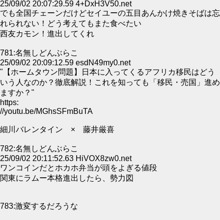
25/09/02 20:07:29.59 4+DxH3V50.net
でも全国チェーンだけどセイユーの五目あんかけ焼きそばは忘
れられない！どう考えてもまた食べたい
西友カモン！進出してくれ
781:名無しどんぶらこ
25/09/02 20:09:12.59 esdN49my0.net
"【ホームタウン問題】日本に入ってくるアフリカ移民はどう
いう人なのか？徹底解説！これを知っても「移民・売国」進め
ますか？"
https:
//youtu.be/MGhsSFmBuTA
細川バレンタイン × 藤井厳喜
782:名無しどんぶらこ
25/09/02 20:11:52.63 HiVOX8zw0.net
ワンコインだとホカホ弁当が頭をよぎる値段
関東にラムー本格進出したら、勢力図
783:激変するだろうな