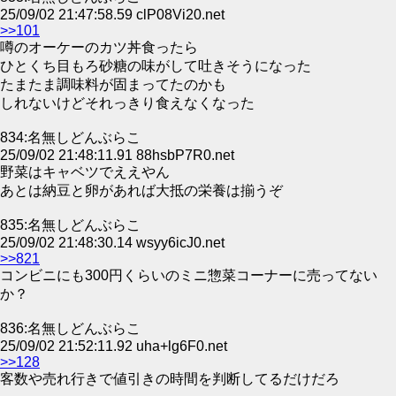
25/09/02 21:47:58.59 clP08Vi20.net
>>101
噂のオーケーのカツ丼食ったら
ひとくち目もろ砂糖の味がして吐きそうになった
たまたま調味料が固まってたのかも
しれないけどそれっきり食えなくなった
834:名無しどんぶらこ
25/09/02 21:48:11.91 88hsbP7R0.net
野菜はキャベツでええやん
あとは納豆と卵があれば大抵の栄養は揃うぞ
835:名無しどんぶらこ
25/09/02 21:48:30.14 wsyy6icJ0.net
>>821
コンビニにも300円くらいのミニ惣菜コーナーに売ってない
か？
836:名無しどんぶらこ
25/09/02 21:52:11.92 uha+lg6F0.net
>>128
客数や売れ行きで値引きの時間を判断してるだけだろ