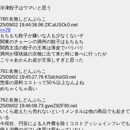
冷凍餃子はウマいと思う
760:名無しどんぶらこ
25/09/02 19:44:36.96 ZfCaUSOc0.net
>>79
もちもち餃子が嫌いな人も少なくないぞ
関東のチェーンの満州の餃子はもちもち
関西主流の餃子の王将は薄皮でパリパリ
満州が環状線の京橋に出て来た時に食べに行ったが
こりゃあかんわ皮が主張しすぎと思った
761:名無しどんぶらこ
25/09/02 19:45:27.76 KSdchizG0.net
惣菜の原料コストって50％以上なんよね
めちゃくちゃ高い
762:名無しどんぶらこ
25/09/02 19:46:08.73 gywZ92F90.net
いくら超えたら売れないというメンタルは他の商品でも起きて
いる
今現在、円安による人件費を除くコストプッシュインフレでも
個人消費のデフレ体質は変わっていない