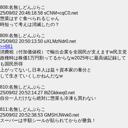
808:名無しどんぶらこ
25/09/02 20:46:18.58 sCNM+cqC0.net
惣菜はすぐ食べられるじゃん
時短って考えは消滅したの？
809:名無しどんぶらこ
25/09/02 20:50:13.50 uXLMzNdr0.net
>>661
消費税（付加価値税）で輸出企業を全国民が支えますw民主党
政権時は株価1万円割ってるからなw2025年に最高値記録して
も国民所得
上がってないし日本人は益々資本家の養分と
して生きていくしかねんだなw
810:名無しどんぶらこ
25/09/02 20:52:14.27 8tZGkkwq0.net
自分一人だけなら絶対に惣菜も冷凍も買わない
811:名無しどんぶらこ
25/09/02 20:52:38.53 GMSHJWvk0.net
スーパーは半額シールが貼られてからが勝負！