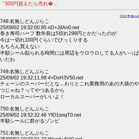
「500円超えたら売れ� ..
[
2ch
|
▼Menu
]
748:名無しどんぶらこ
25/09/02 19:32:00.95 nD+JjIAn0.net
巻き寿司ハーフ 数年前は5切れ298円とかだったのが
今は一切れ100円ぐらいでびっくりする
もちろん買えない
半額シール貼られる時間には周辺をウロウロしてる人がいっぱ
いだわ
749:名無しどんぶらこ
25/09/02 19:32:11.99 4+DxH3V50.net
チェーンのスーパーだとな…わりとこれ業務用のあの大袋のや
つじゃね？ってやつあるから
ローカルスーパーがいいよ！
750:名無しどんぶらこ
25/09/02 19:32:32.46 YfO1snqT0.net
半額シールに群がるゾンビ
751:名無しどんぶらこ