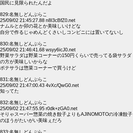
国民に見限られたんだよ
829:名無しどんぶらこ
25/09/02 21:45:27.88 n8l3cBfZ0.net
ナムルとか卯の花とか美味しいけどな
自分で作るじゃめんどくさいしコンビニには置いてないし
830:名無しどんぶらこ
25/09/02 21:46:41.68 wsyy6icJ0.net
野菜サラダは野菜コーナーの150円くらいで売ってる袋サラダ
の方が美味しいからな
ポテサラは惣菜コーナーで買うけど
831:名無しどんぶらこ
25/09/02 21:47:00.43 4vXc/QwG0.net
知ってた
832:名無しどんぶらこ
25/09/02 21:47:55.95 r0dk+zGA0.net
そりゃスーパー惣菜の焼き餃子よりもAJINOMOTOの冷凍餃子
のほうがたいがい美味ぇだろ
833:名無しどんぶらこ