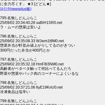
に全力尽くす」 ★3 [どどん★]
ｽﾚﾘﾝｸ(newsplus板)
795:名無しどんぶらこ
25/09/02 20:34:40.28 saBiH1SR0.net
ラ・ムーの惣菜は安いよ
796:名無しどんぶらこ
25/09/02 20:35:08.33 WJwm1t9M0.net
惣菜弁当が軒並み値上がりしてるのがきつい
300円だった弁当が400円とか
797:名無しどんぶらこ
25/09/02 20:35:32.18 HmF8l3NM0.net
高齢者がベタベタ触って何比べてるんだろ
野菜や惣菜やパック肉のコーナーによくいるな
798:名無しどんぶらこ
25/09/02 20:37:21.06 6yE19KnU0.net
冷凍食品は塩辛い
799:名無しどんぶらこ