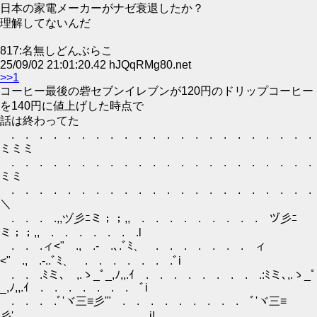
日本の家電メーカーがナゼ衰退したか？
理解してないんだ
817:名無しどんぶらこ
25/09/02 21:01:20.42 hJQqRMg80.net
>>1
コーヒー最後の砦セブンイレブンが120円のドリップコーヒー
を140円に値上げした時点で
話は終わってた
. . . . . . . . . . . . . . . . . . . . . . 
ミミミ
. . . . . . . . . . . . . . . . . . . . . . 
ミミ
. . . . . . . . . . . . . . . . . . . . . . 
＼
. . . .,,ヅ彡ﾆミ；；,, . . . . . . . . . ヅ彡ﾆ
ミ；；,, . . . . . . .l
. . .ィ<" ., .‐ .､.ﾞﾐ、 . . . . . . . ィ
<" ., .‐..ﾞﾐ、 . . . . . . .ﾞi
. . .ﾐミ､ ,.ゝ_ﾟ_,ﾉ,,.ｲ . . . . . . . . .:ﾐミ､,.ゝ_ﾟ
_,ﾉ,,.ｲ . . . . . . . ﾞi
. . . .ﾞ'ヾ三≡彡'" . . . . . . . . . ﾞ'ヾ三≡
彡' . . . . . . . . i!