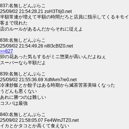
837:名無しどんぶらこ
25/09/02 21:54:28.21 zoH3Ttij0.net
半額常連が増えて半額の時間だろと店員に指示してくるキモイ
客まで現れた
店のルールがあるんだからそれに従えよ
838:名無しどんぶらこ
25/09/02 21:54:49.26 n8l3cBfZ0.net
>>827
卯の花あった気もするがミニ惣菜が高いんだよねぇ
スーパーなら半額だよ
839:名無しどんぶらこ
25/09/02 21:55:36.69 XdMvm7re0.net
冷凍炒飯とか餃子はある時期から滅茶苦茶美味くなった
うどんも悪くない
あれに勝つのは難しい
コスパは最強
840:名無しどんぶらこ
25/09/02 21:58:05.07 Fe4WmJTZ0.net
イカとかタコとか高くて食えない