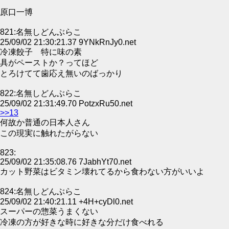
原口一博
821:名無しどんぶらこ
25/09/02 21:30:21.37 9YNkRnJy0.net
冷凍餃子 特に味の素
具がペーストか？ってほど
とろけてて歯応え無いのばっかり
822:名無しどんぶらこ
25/09/02 21:31:49.70 PotzxRu50.net
>>13
何故か普通の日本人さん
この現実に触れたがらない
823:
25/09/02 21:35:08.76 7JabhYt70.net
カット野菜はビタミン壊れてるから食わない方がいいよ
824:名無しどんぶらこ
25/09/02 21:40:21.11 +4H+cyDl0.net
スーパーの惣菜うまくない
冷凍の方が好きな時に好きな分だけ食べれる