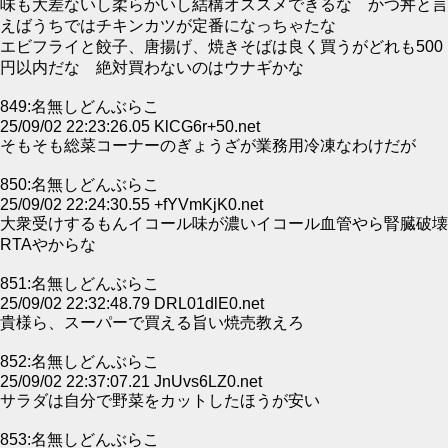
味も大差ないし柔らかいし結構オススメできるな かつ丼と言
えばうちではチキンカツが定番になっちゃたな
エビフライと餃子、唐揚げ、焼きそばは良く買うがどれも500
円以内だな 絶対買わないのはウナギかな
849:名無しどんぶらこ
25/09/02 22:23:26.05 KlCG6r+50.net
そもそも総菜コーナーのぎょうざが業務用冷凍なわけだが
850:名無しどんぶらこ
25/09/02 22:24:30.55 +fYVmKjK0.net
大衆受けするもんイコール味が濃いイコール血管やら腎臓破壊
RTAやからな
851:名無しどんぶらこ
25/09/02 22:32:48.79 DRL01dlE0.net
貴様ら、スーパーで買える旨い焼売教えろ
852:名無しどんぶらこ
25/09/02 22:37:07.21 JnUvs6LZ0.net
サラダは自分で野菜をカットしたほうが安い
853:名無しどんぶらこ