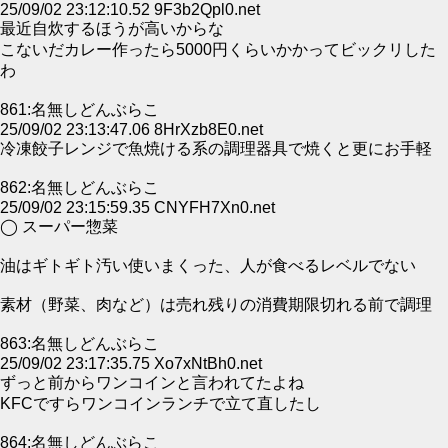
25/09/02 23:12:10.52 9F3b2Qpl0.net
最近自炊するほうが高いからな
こないだカレー作ったら5000円くらいかかってビックリした
わ
861:名無しどんぶらこ
25/09/02 23:13:47.06 8HrXzb8E0.net
冷凍餃子レンジで魚焼ける系の調理器具で焼くと更にお手軽
862:名無しどんぶらこ
25/09/02 23:15:59.35 CNYFH7Xn0.net
◯ スーパー惣菜
油はギトギト汚い使いまくった、人が食べるレベルでない
素材（野菜、肉など）は売れ残りの消費期限切れる前で調理
863:名無しどんぶらこ
25/09/02 23:17:35.75 Xo7xNtBh0.net
ずっと前からワンコインと言われてたよね
KFCですらワンコインランチで立て直したし
864:名無しどんぶらこ