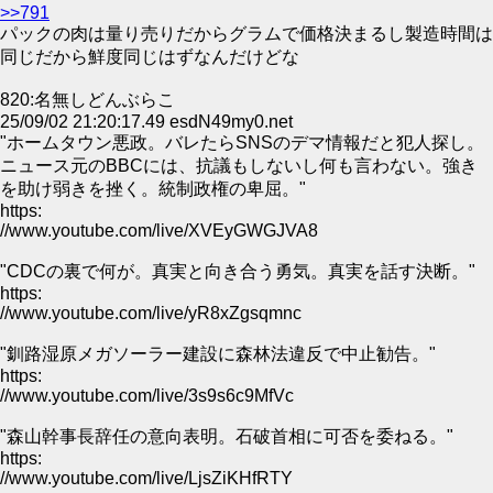
>>791
パックの肉は量り売りだからグラムで価格決まるし製造時間は
同じだから鮮度同じはずなんだけどな
820:名無しどんぶらこ
25/09/02 21:20:17.49 esdN49my0.net
"ホームタウン悪政。バレたらSNSのデマ情報だと犯人探し。
ニュース元のBBCには、抗議もしないし何も言わない。強き
を助け弱きを挫く。統制政権の卑屈。"
https:
//www.youtube.com/live/XVEyGWGJVA8
"CDCの裏で何が。真実と向き合う勇気。真実を話す決断。"
https:
//www.youtube.com/live/yR8xZgsqmnc
"釧路湿原メガソーラー建設に森林法違反で中止勧告。"
https:
//www.youtube.com/live/3s9s6c9MfVc
"森山幹事長辞任の意向表明。石破首相に可否を委ねる。"
https:
//www.youtube.com/live/LjsZiKHfRTY