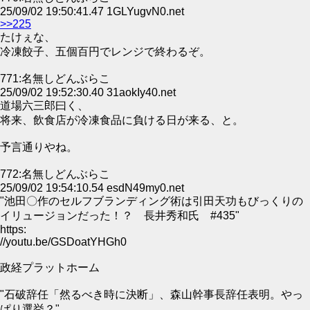
25/09/02 19:50:41.47 1GLYugvN0.net
>>225
たけぇな、
冷凍餃子、五個百円でレンジで終わるぞ。
771:名無しどんぶらこ
25/09/02 19:52:30.40 31aokIy40.net
道場六三郎曰く、
将来、飲食店が冷凍食品に負ける日が来る、と。
予言通りやね。
772:名無しどんぶらこ
25/09/02 19:54:10.54 esdN49my0.net
"池田〇作のセルフブランディング術は引田天功もびっくりの
イリュージョンだった！？ 長井秀和氏 #435"
https:
//youtu.be/GSDoatYHGh0
政経プラットホーム
"石破辞任「然るべき時に決断」、森山幹事長辞任表明。やっ
ぱり選挙？"