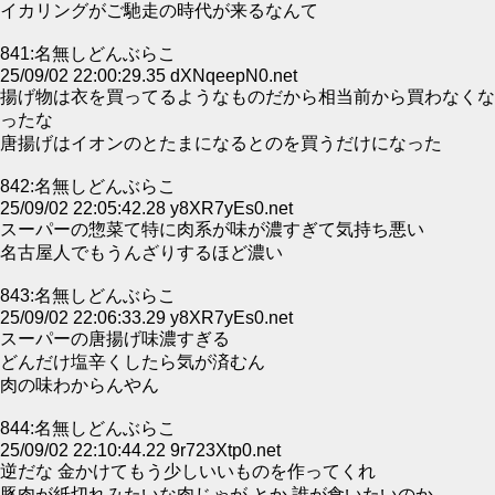
イカリングがご馳走の時代が来るなんて
841:名無しどんぶらこ
25/09/02 22:00:29.35 dXNqeepN0.net
揚げ物は衣を買ってるようなものだから相当前から買わなくな
ったな
唐揚げはイオンのとたまになるとのを買うだけになった
842:名無しどんぶらこ
25/09/02 22:05:42.28 y8XR7yEs0.net
スーパーの惣菜て特に肉系が味が濃すぎて気持ち悪い
名古屋人でもうんざりするほど濃い
843:名無しどんぶらこ
25/09/02 22:06:33.29 y8XR7yEs0.net
スーパーの唐揚げ味濃すぎる
どんだけ塩辛くしたら気が済むん
肉の味わからんやん
844:名無しどんぶらこ
25/09/02 22:10:44.22 9r723Xtp0.net
逆だな 金かけてもう少しいいものを作ってくれ
豚肉が紙切れみたいな肉じゃが とか 誰が食いたいのか