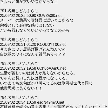
ちょっと麺が太いやつだからな！
791:名無しどんぶらこ
25/09/02 20:25:50.90 OUVZ/i0f0.net
スーパーの惣菜て嗜好品に近いとこあるな
栄養として必須な感じはしない
だから買わなくていいかってなるのかも
792:名無しどんぶらこ
25/09/02 20:31:01.20 KO0U3YT00.net
今まさにワシ唐揚げ揚げとんねんでw
自炊派のワイになんぞ質問ありゅ？？
793:名無しどんぶらこ
25/09/02 20:32:19.58 6Oh8oAAm0.net
生活が苦しいのは努力が足りないからだろ。
ちゃんと努力した奴は豊かになってる。
いつまでも文句ばかり叫んでるのは氷河期世代と同じ
他責思考は良くない！！
794:名無しどんぶらこ
25/09/02 20:34:10.59 esdN49my0.net
石破首相が続投の意向表明「まず国民がやってもらいたいこと