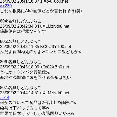
25/09/02 20:41:16.87 1IAoA+8o0.net
>>230
これを根拠にAIの画像だとか言われそう(笑)
804:名無しどんぶらこ
25/09/02 20:42:34.84 uXLMzNdr0.net
偽装偽造は得意なんです
805:名無しどんぶらこ
25/09/02 20:43:11.85 KO0U3YT00.net
んだよ質問ねえのかよwコンビニ飯どもがw
806:名無しどんぶらこ
25/09/02 20:43:18.99 +Or02XBn0.net
とにかくタンパク質最優先
産地や添加物に気を回せる余裕は無い
807:名無しどんぶらこ
25/09/02 20:44:14.51 uXLMzNdr0.net
>>14
何がスゴいって食品は2倍以上の値段にw
給与は下がってるって事w
世界で日本くらいしか衰退国無いやろw