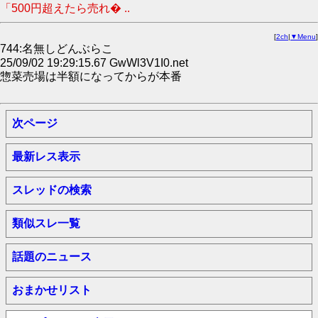
「500円超えたら売れ� ..
[
2ch
|
▼Menu
]
744:名無しどんぶらこ
25/09/02 19:29:15.67 GwWl3V1I0.net
惣菜売場は半額になってからが本番
次ページ
最新レス表示
スレッドの検索
類似スレ一覧
話題のニュース
おまかせリスト