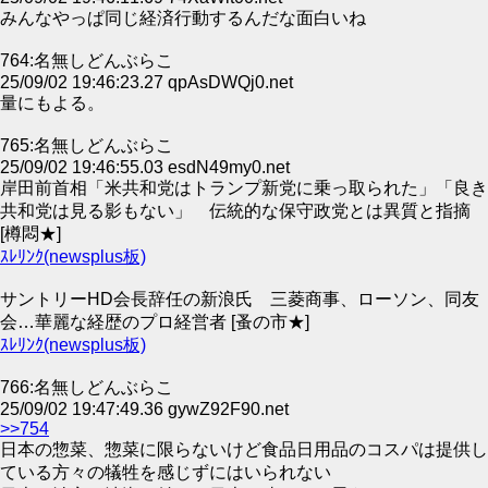
みんなやっぱ同じ経済行動するんだな面白いね
764:名無しどんぶらこ
25/09/02 19:46:23.27 qpAsDWQj0.net
量にもよる。
765:名無しどんぶらこ
25/09/02 19:46:55.03 esdN49my0.net
岸田前首相「米共和党はトランプ新党に乗っ取られた」「良き
共和党は見る影もない」 伝統的な保守政党とは異質と指摘
[樽悶★]
ｽﾚﾘﾝｸ(newsplus板)
サントリーHD会長辞任の新浪氏 三菱商事、ローソン、同友
会…華麗な経歴のプロ経営者 [蚤の市★]
ｽﾚﾘﾝｸ(newsplus板)
766:名無しどんぶらこ
25/09/02 19:47:49.36 gywZ92F90.net
>>754
日本の惣菜、惣菜に限らないけど食品日用品のコスパは提供し
ている方々の犠牲を感じずにはいられない