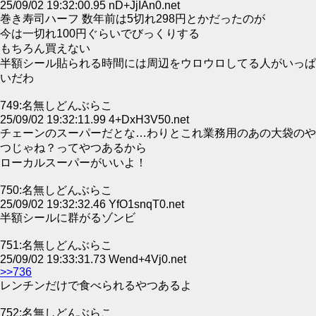
25/09/02 19:32:00.95 nD+JjIAn0.net
巻き寿司ハーフ 数年前は5切れ298円とかだったのが
今は一切れ100円ぐらいでびっくりする
もちろん買えない
半額シール貼られる時間には周辺をウロウロしてる人がいっぱ
いだわ
749:名無しどんぶらこ
25/09/02 19:32:11.99 4+DxH3V50.net
チェーンのスーパーだとな…わりとこれ業務用のあの大袋のや
つじゃね？ってやつあるから
ローカルスーパーがいいよ！
750:名無しどんぶらこ
25/09/02 19:32:32.46 YfO1snqT0.net
半額シールに群がるゾンビ
751:名無しどんぶらこ
25/09/02 19:33:31.73 Wend+4Vj0.net
>>736
レンチンだけで食べられるやつあるよ
752:名無しどんぶらこ