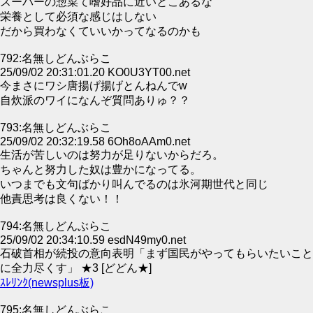
スーパーの惣菜て嗜好品に近いとこあるな
栄養として必須な感じはしない
だから買わなくていいかってなるのかも
792:名無しどんぶらこ
25/09/02 20:31:01.20 KO0U3YT00.net
今まさにワシ唐揚げ揚げとんねんでw
自炊派のワイになんぞ質問ありゅ？？
793:名無しどんぶらこ
25/09/02 20:32:19.58 6Oh8oAAm0.net
生活が苦しいのは努力が足りないからだろ。
ちゃんと努力した奴は豊かになってる。
いつまでも文句ばかり叫んでるのは氷河期世代と同じ
他責思考は良くない！！
794:名無しどんぶらこ
25/09/02 20:34:10.59 esdN49my0.net
石破首相が続投の意向表明「まず国民がやってもらいたいこと
に全力尽くす」 ★3 [どどん★]
ｽﾚﾘﾝｸ(newsplus板)
795:名無しどんぶらこ