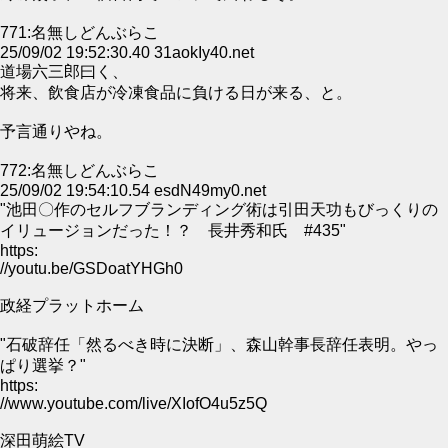
771:名無しどんぶらこ
25/09/02 19:52:30.40 31aokIy40.net
道場六三郎曰く、
将来、飲食店が冷凍食品に負ける日が来る、と。
予言通りやね。
772:名無しどんぶらこ
25/09/02 19:54:10.54 esdN49my0.net
"池田〇作のセルフブランディング術は引田天功もびっくりの
イリュージョンだった！？ 長井秀和氏 #435"
https:
//youtu.be/GSDoatYHGh0
政経プラットホーム
"石破辞任「然るべき時に決断」、森山幹事長辞任表明。やっ
ぱり選挙？"
https:
//www.youtube.com/live/XIofO4u5z5Q
深田萌絵TV