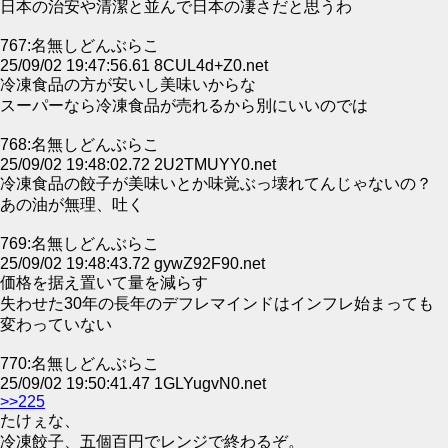
日本の治安や清潔と並んで日本の凄さだと思うわ
767:名無しどんぶらこ
25/09/02 19:47:56.61 8CUL4d+Z0.net
冷凍食品の方が安いし美味いからな
スーパーなら冷凍食品が売れるから別にいいのでは
768:名無しどんぶらこ
25/09/02 19:48:02.72 2U2TMUYY0.net
冷凍食品の餃子が美味いとか味覚ぶっ壊れてんじゃないの？
あの油が無理、吐く
769:名無しどんぶらこ
25/09/02 19:48:43.72 gywZ92F90.net
価格を据え置いて量を減らす
失わせた30年の長年のデフレマインドはインフレ始まっても
変わっていない
770:名無しどんぶらこ
25/09/02 19:50:41.47 1GLYugvN0.net
>>225
たけぇな、
冷凍餃子、五個百円でレンジで終わるぞ。