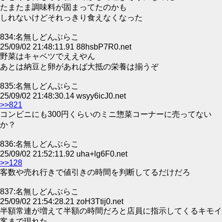
たまたま調味料が固まってたのかも
しれないけどそれっきり食えなくなった
834:名無しどんぶらこ
25/09/02 21:48:11.91 88hsbP7R0.net
野菜はキャベツでええやん
あとは納豆と卵があれば大抵の栄養は揃うぞ
835:名無しどんぶらこ
25/09/02 21:48:30.14 wsyy6icJ0.net
>>821
コンビニにも300円くらいのミニ惣菜コーナーに売ってない
か？
836:名無しどんぶらこ
25/09/02 21:52:11.92 uha+lg6F0.net
>>128
客数や売れ行きで値引きの時間を判断してるだけだろ
837:名無しどんぶらこ
25/09/02 21:54:28.21 zoH3Ttij0.net
半額常連が増えて半額の時間だろと店員に指示してくるキモイ
客まで現れた