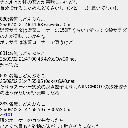
ナムルとか卯の花とか美味しいけどな
自分で作るじゃめんどくさいしコンビニには置いてないし
830:名無しどんぶらこ
25/09/02 21:46:41.68 wsyy6icJ0.net
野菜サラダは野菜コーナーの150円くらいで売ってる袋サラダ
の方が美味しいからな
ポテサラは惣菜コーナーで買うけど
831:名無しどんぶらこ
25/09/02 21:47:00.43 4vXc/QwG0.net
知ってた
832:名無しどんぶらこ
25/09/02 21:47:55.95 r0dk+zGA0.net
そりゃスーパー惣菜の焼き餃子よりもAJINOMOTOの冷凍餃子
のほうがたいがい美味ぇだろ
833:名無しどんぶらこ
25/09/02 21:47:58.59 clP08Vi20.net
>>101
噂のオーケーのカツ丼食ったら
ひとくち目もろ砂糖の味がして吐きそうになった