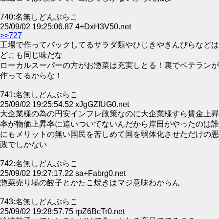
740:名無しどんぶらこ
25/09/02 19:25:06.87 4+DxH3V50.net
>>727
工場で作ってパックしてるサラダ類やひじきやきんぴらなどは
どこも同じ味だな
ローカルスーパーの方がお惣菜は充実しとる！裏でベテランが
作ってるからな！
741:名無しどんぶらこ
25/09/02 19:25:54.52 xJgGZfUG0.net
大企業様の為の円安インフレ政策なのに大企業様すら賃金上昇
率が物価上昇率に追いついてないんだから岸田がやったのは誰
にもメリットの無い国民を苦しめて国を弱体化させただけの悪
政でしかない
742:名無しどんぶらこ
25/09/02 19:27:17.22 sa+Fabrg0.net
惣菜売り場の餃子とかたこ焼きはマジ意味わからん
743:名無しどんぶらこ
25/09/02 19:28:57.75 rpZ6BcTr0.net