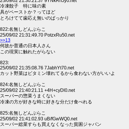
25/09/02 21:30:21.37 9YNkRnJy0.net
冷凍餃子 特に味の素
具がペーストか？ってほど
とろけてて歯応え無いのばっかり
822:名無しどんぶらこ
25/09/02 21:31:49.70 PotzxRu50.net
>>13
何故か普通の日本人さん
この現実に触れたがらない
823:
25/09/02 21:35:08.76 7JabhYt70.net
カット野菜はビタミン壊れてるから食わない方がいいよ
824:名無しどんぶらこ
25/09/02 21:40:21.11 +4H+cyDl0.net
スーパーの惣菜うまくない
冷凍の方が好きな時に好きな分だけ食べれる
825:名無しどんぶらこ
25/09/02 21:41:02.93 uB/fGwWQ0.net
スーパー総菜すらも買えなくなった貧困ジャパン