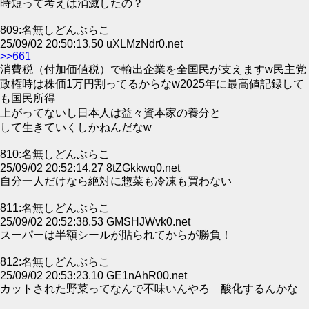
時短って考えは消滅したの？
809:名無しどんぶらこ
25/09/02 20:50:13.50 uXLMzNdr0.net
>>661
消費税（付加価値税）で輸出企業を全国民が支えますw民主党
政権時は株価1万円割ってるからなw2025年に最高値記録して
も国民所得
上がってないし日本人は益々資本家の養分と
して生きていくしかねんだなw
810:名無しどんぶらこ
25/09/02 20:52:14.27 8tZGkkwq0.net
自分一人だけなら絶対に惣菜も冷凍も買わない
811:名無しどんぶらこ
25/09/02 20:52:38.53 GMSHJWvk0.net
スーパーは半額シールが貼られてからが勝負！
812:名無しどんぶらこ
25/09/02 20:53:23.10 GE1nAhR00.net
カットされた野菜ってなんで不味いんやろ 酸化するんかな