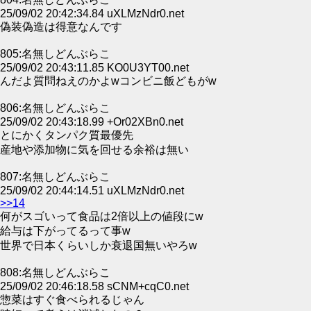
25/09/02 20:42:34.84 uXLMzNdr0.net
偽装偽造は得意なんです
805:名無しどんぶらこ
25/09/02 20:43:11.85 KO0U3YT00.net
んだよ質問ねえのかよwコンビニ飯どもがw
806:名無しどんぶらこ
25/09/02 20:43:18.99 +Or02XBn0.net
とにかくタンパク質最優先
産地や添加物に気を回せる余裕は無い
807:名無しどんぶらこ
25/09/02 20:44:14.51 uXLMzNdr0.net
>>14
何がスゴいって食品は2倍以上の値段にw
給与は下がってるって事w
世界で日本くらいしか衰退国無いやろw
808:名無しどんぶらこ
25/09/02 20:46:18.58 sCNM+cqC0.net
惣菜はすぐ食べられるじゃん