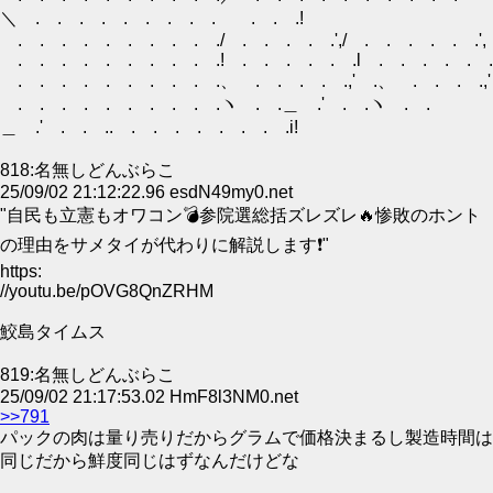
＼ . . . . . . . . . . . .!
. . . . . . . . . ./ . . . . .',/ . . . . . .
. . . . . . . . . .! . . . . . .l . . . . . .
. . . . . . . . . .、 . . . . .,' .、 . . . .,'
. . . . . . . . . .ヽ . .＿ .' . .ヽ . .
＿ .' . . .. . . . . . . . .i!
818:名無しどんぶらこ
25/09/02 21:12:22.96 esdN49my0.net
"自民も立憲もオワコン💣参院選総括ズレズレ🔥惨敗のホント
の理由をサメタイが代わりに解説します❗"
https:
//youtu.be/pOVG8QnZRHM
鮫島タイムス
819:名無しどんぶらこ
25/09/02 21:17:53.02 HmF8l3NM0.net
>>791
パックの肉は量り売りだからグラムで価格決まるし製造時間は
同じだから鮮度同じはずなんだけどな