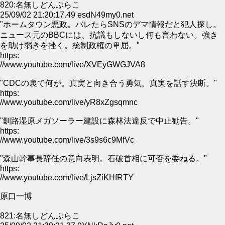
820:名無しどんぶらこ
25/09/02 21:20:17.49 esdN49my0.net
"ホームタウン悪政。バレたらSNSのデマ情報だと犯人探し。
ニュース元のBBCには、抗議もしないし何も言わない。強き
を助け弱きを挫く。統制政権の卑屈。"
https:
//www.youtube.com/live/XVEyGWGJVA8
"CDCの裏で何が。真実と向き合う勇気。真実を話す決断。"
https:
//www.youtube.com/live/yR8xZgsqmnc
"釧路湿原メガソーラー建設に森林法違反で中止勧告。"
https:
//www.youtube.com/live/3s9s6c9MfVc
"森山幹事長辞任の意向表明。石破首相に可否を委ねる。"
https:
//www.youtube.com/live/LjsZiKHfRTY
原口一博
821:名無しどんぶらこ