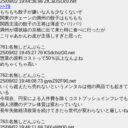
25/09/02 19:44:36.96 ZfCaUSOc0.net
>>79
もちもち餃子が嫌いな人も少なくないぞ
関東のチェーンの満州の餃子はもちもち
関西主流の餃子の王将は薄皮でパリパリ
満州が環状線の京橋に出て来た時に食べに行ったが
こりゃあかんわ皮が主張しすぎと思った
761:名無しどんぶらこ
25/09/02 19:45:27.76 KSdchizG0.net
惣菜の原料コストって50％以上なんよね
めちゃくちゃ高い
762:名無しどんぶらこ
25/09/02 19:46:08.73 gywZ92F90.net
いくら超えたら売れないというメンタルは他の商品でも起きて
いる
今現在、円安による人件費を除くコストプッシュインフレでも
個人消費のデフレ体質は変わっていない
長年失敗経済政策を続けてきたら世代が変わらないと厳しいね
763:名無しどんぶらこ
25/09/02 19:46:11.69 74XaWlt00.net