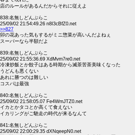
店のルールがあるんだからそれに従えよ
838:名無しどんぶらこ
25/09/02 21:54:49.26 n8l3cBfZ0.net
>>827
卯の花あった気もするがミニ惣菜が高いんだよねぇ
スーパーなら半額だよ
839:名無しどんぶらこ
25/09/02 21:55:36.69 XdMvm7re0.net
冷凍炒飯とか餃子はある時期から滅茶苦茶美味くなった
うどんも悪くない
あれに勝つのは難しい
コスパは最強
840:名無しどんぶらこ
25/09/02 21:58:05.07 Fe4WmJTZ0.net
イカとかタコとか高くて食えない
イカリングがご馳走の時代が来るなんて
841:名無しどんぶらこ
25/09/02 22:00:29.35 dXNqeepN0.net