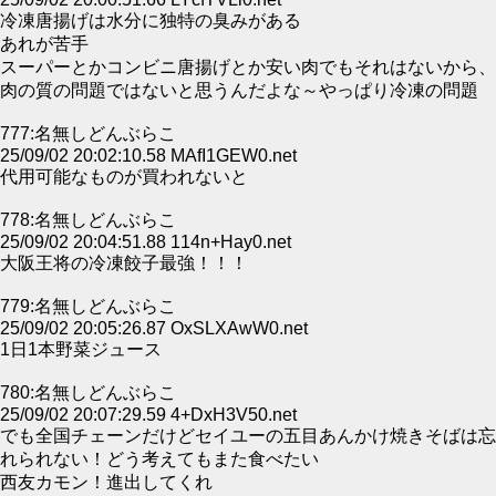
冷凍唐揚げは水分に独特の臭みがある
あれが苦手
スーパーとかコンビニ唐揚げとか安い肉でもそれはないから、
肉の質の問題ではないと思うんだよな～やっぱり冷凍の問題
777:名無しどんぶらこ
25/09/02 20:02:10.58 MAfI1GEW0.net
代用可能なものが買われないと
778:名無しどんぶらこ
25/09/02 20:04:51.88 114n+Hay0.net
大阪王将の冷凍餃子最強！！！
779:名無しどんぶらこ
25/09/02 20:05:26.87 OxSLXAwW0.net
1日1本野菜ジュース
780:名無しどんぶらこ
25/09/02 20:07:29.59 4+DxH3V50.net
でも全国チェーンだけどセイユーの五目あんかけ焼きそばは忘
れられない！どう考えてもまた食べたい
西友カモン！進出してくれ