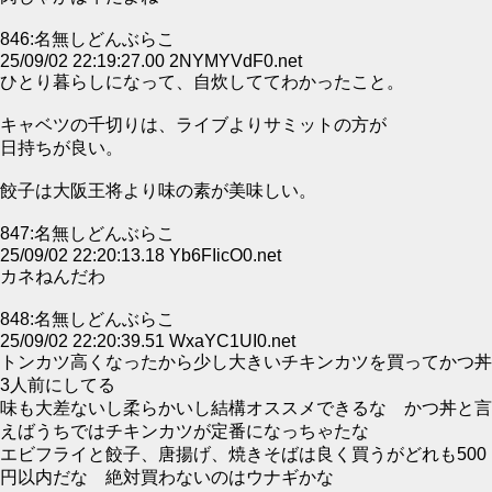
846:名無しどんぶらこ
25/09/02 22:19:27.00 2NYMYVdF0.net
ひとり暮らしになって、自炊しててわかったこと。
キャベツの千切りは、ライブよりサミットの方が
日持ちが良い。
餃子は大阪王将より味の素が美味しい。
847:名無しどんぶらこ
25/09/02 22:20:13.18 Yb6FIicO0.net
カネねんだわ
848:名無しどんぶらこ
25/09/02 22:20:39.51 WxaYC1UI0.net
トンカツ高くなったから少し大きいチキンカツを買ってかつ丼
3人前にしてる
味も大差ないし柔らかいし結構オススメできるな かつ丼と言
えばうちではチキンカツが定番になっちゃたな
エビフライと餃子、唐揚げ、焼きそばは良く買うがどれも500
円以内だな 絶対買わないのはウナギかな