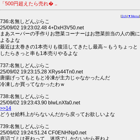
「500円超えたら売れ� ..
[
2ch
|
▼Menu
]
736:名無しどんぶらこ
25/09/02 19:23:02.48 4+DxH3V50.net
まあスーパーの手作りお惣菜コーナーはお惣菜担当の人の腕に
よるよな
最近は太巻きの1本売りも復活してきたし最高～もうちょっと
したらきっと串も1本売りやるよな
737:名無しどんぶらこ
25/09/02 19:23:15.28 XRys44Tn0.net
唐揚げってもともと冷凍が主力じゃなかったんだ
冷凍しか買ってなかったわｗ
738:名無しどんぶらこ
25/09/02 19:23:43.90 blwLnXfa0.net
>>14
どうせ給料上がらないんだから戻ってお欲しいよな
739:名無しどんぶらこ
25/09/02 19:24:51.24 CF0ENHNp0.net
底辺ゴミは死ねって、迷惑でしかないから死ねよ