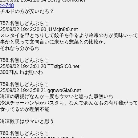
>>748
チルドの方が安いだろ？
757:名無しどんぶらこ
25/09/02 19:42:20.60 jUMcjn8t0.net
スレタイを早とちりして餃子を作るより冷凍の方が美味いって
事かと思って文句言いに来たら惣菜との比較か、
それなら分かるわ
758:名無しどんぶらこ
25/09/02 19:43:01.20 TTxfgSlC0.net
300円以上は無いわ
759:名無しどんぶらこ
25/09/02 19:43:58.21 gqnwoGia0.net
冷凍の唐揚げなんか一度もウマいと思った事無いわ
冷凍チャーハンやかパスタも、なんであんなもの有り難がって
食ってるのか理解不能
冷凍餃子はウマいと思う
760:名無しどんぶらこ