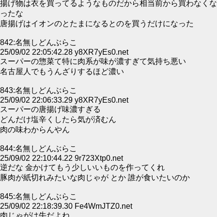
揚げ物は衣を買ってるようなものだから相当前から買わなくな
ったな
唐揚げはイオンのとたまになるとのを買うだけになった
842:名無しどんぶらこ
25/09/02 22:05:42.28 y8XR7yEs0.net
スーパーの惣菜て特に肉系が味が濃すぎて気持ち悪い
名古屋人でもうんざりするほど濃い
843:名無しどんぶらこ
25/09/02 22:06:33.29 y8XR7yEs0.net
スーパーの唐揚げ味濃すぎる
どんだけ塩辛くしたら気が済むん
肉の味わからんやん
844:名無しどんぶらこ
25/09/02 22:10:44.22 9r723Xtp0.net
逆だな 金かけてもう少しいいものを作ってくれ
豚肉が紙切れみたいな肉じゃが とか 誰が食いたいのか
845:名無しどんぶらこ
25/09/02 22:18:39.30 Fe4WmJTZ0.net
肉じゃがは牛だよね