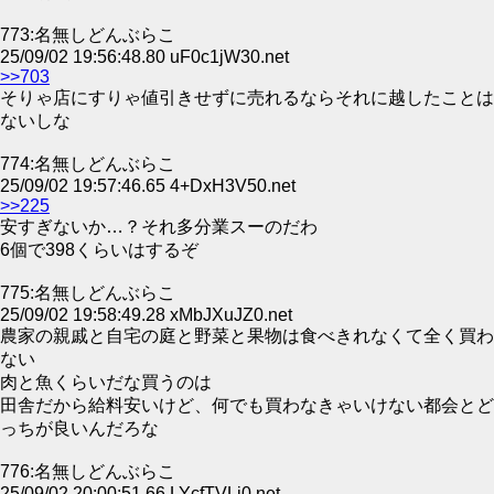
773:名無しどんぶらこ
25/09/02 19:56:48.80 uF0c1jW30.net
>>703
そりゃ店にすりゃ値引きせずに売れるならそれに越したことは
ないしな
774:名無しどんぶらこ
25/09/02 19:57:46.65 4+DxH3V50.net
>>225
安すぎないか…？それ多分業スーのだわ
6個で398くらいはするぞ
775:名無しどんぶらこ
25/09/02 19:58:49.28 xMbJXuJZ0.net
農家の親戚と自宅の庭と野菜と果物は食べきれなくて全く買わ
ない
肉と魚くらいだな買うのは
田舎だから給料安いけど、何でも買わなきゃいけない都会とど
っちが良いんだろな
776:名無しどんぶらこ
25/09/02 20:00:51.66 LYcfTVLi0.net