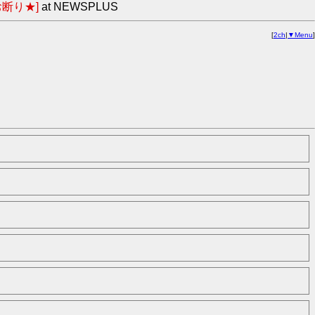
断り★]
at NEWSPLUS
[
2ch
|
▼Menu
]