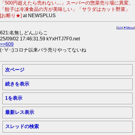
「500円超えたら売れない…」スーパーの惣菜売り場に異変、
「餃子は冷凍食品の方が美味しい」「サラダはカット野菜」
[お断り★]
at NEWSPLUS
[
2ch
|
▼Menu
]
621:名無しどんぶらこ
25/09/02 17:46:31.59 kYxHTJ7F0.net
>>609
(･∀･;)コロナ以来バラ売りやってないね
次ページ
続きを表示
1を表示
最新レス表示
スレッドの検索