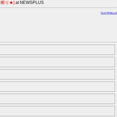
断り★]
at NEWSPLUS
[
2ch
|
▼Menu
]