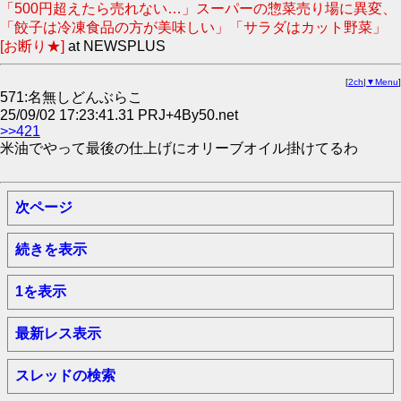
「500円超えたら売れない…」スーパーの惣菜売り場に異変、
「餃子は冷凍食品の方が美味しい」「サラダはカット野菜」
[お断り★]
at NEWSPLUS
[
2ch
|
▼Menu
]
571:名無しどんぶらこ
25/09/02 17:23:41.31 PRJ+4By50.net
>>421
米油でやって最後の仕上げにオリーブオイル掛けてるわ
次ページ
続きを表示
1を表示
最新レス表示
スレッドの検索