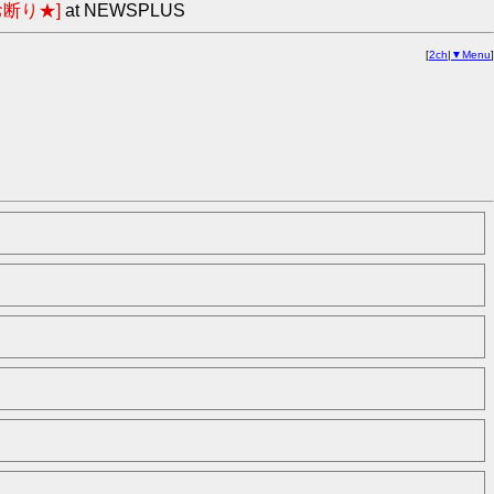
断り★]
at NEWSPLUS
[
2ch
|
▼Menu
]