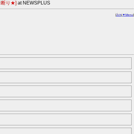
断り★]
at NEWSPLUS
[
2ch
|
▼Menu
]