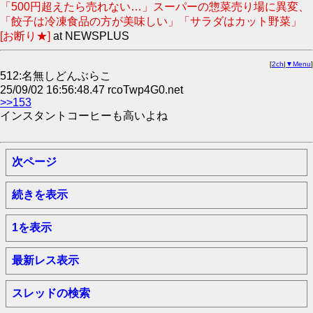
「500円超えたら売れない…」スーパーの惣菜売り場に異変、
「餃子は冷凍食品の方が美味しい」「サラダはカット野菜」
[お断り★]
at NEWSPLUS
[
2ch
|
▼Menu
]
512:名無しどんぶらこ
25/09/02 16:56:48.47 rcoTwp4G0.net
>>153
インスタントコーヒーも高いよね
次ページ
続きを表示
1を表示
最新レス表示
スレッドの検索