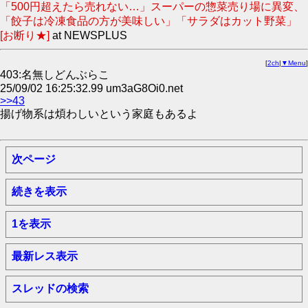
「500円超えたら売れない…」スーパーの惣菜売り場に異変、
「餃子は冷凍食品の方が美味しい」「サラダはカット野菜」
[お断り★]
at NEWSPLUS
[
2ch
|
▼Menu
]
403:名無しどんぶらこ
25/09/02 16:25:32.99 um3aG8Oi0.net
>>43
揚げ物系は煩わしいという家庭もあるよ
次ページ
続きを表示
1を表示
最新レス表示
スレッドの検索