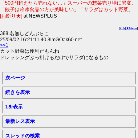
「500円超えたら売れない…」スーパーの惣菜売り場に異変、
「餃子は冷凍食品の方が美味しい」「サラダはカット野菜」
[お断り★]
at NEWSPLUS
[
2ch
|
▼Menu
]
388:名無しどんぶらこ
25/09/02 16:21:11.40 8ImGOak60.net
>>1
カット野菜は便利だもんね
ドレッシングぶっ掛けるだけでサラダになるもの
次ページ
続きを表示
1を表示
最新レス表示
スレッドの検索