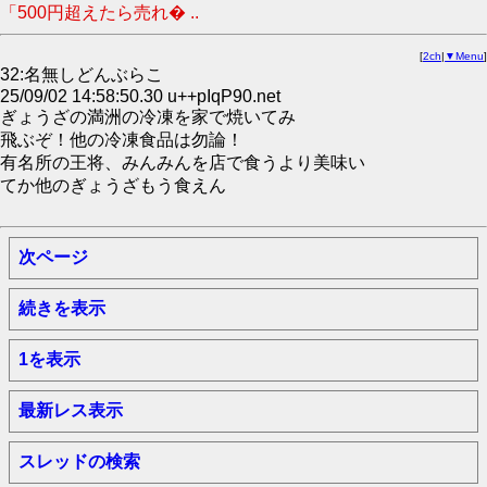
「500円超えたら売れ� ..
[
2ch
|
▼Menu
]
32:名無しどんぶらこ
25/09/02 14:58:50.30 u++pIqP90.net
ぎょうざの満洲の冷凍を家で焼いてみ
飛ぶぞ！他の冷凍食品は勿論！
有名所の王将、みんみんを店で食うより美味い
てか他のぎょうざもう食えん
次ページ
続きを表示
1を表示
最新レス表示
スレッドの検索