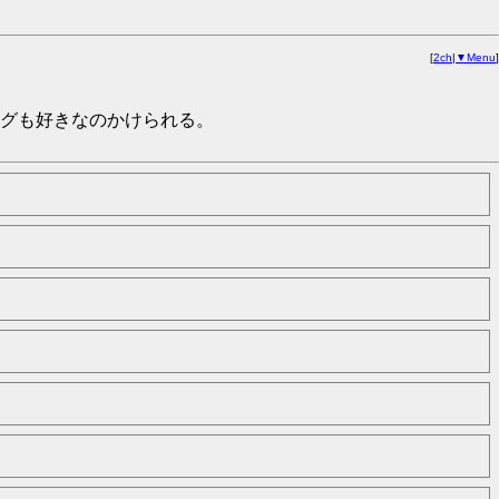
[
2ch
|
▼Menu
]
グも好きなのかけられる。