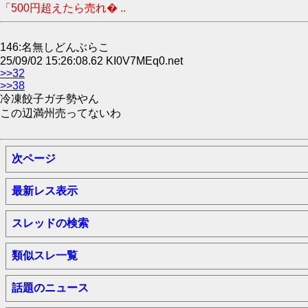
「500円超えたら売れ� ..
146:名無しどんぶらこ
25/09/02 15:26:08.62 KI0V7MEq0.net
>>32
>>38
冷凍餃子ガチ勢やん
この辺満州売ってないわ
次ページ
最新レス表示
スレッドの検索
類似スレ一覧
話題のニュース