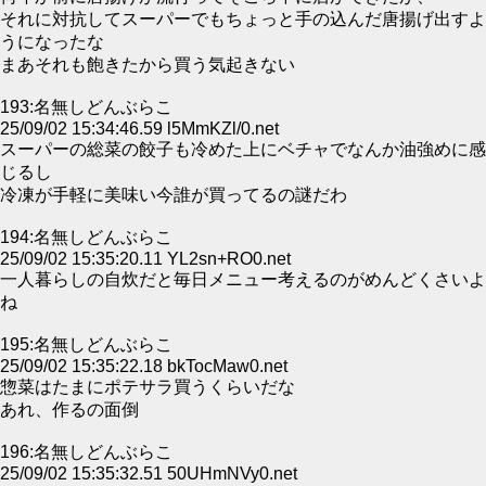
それに対抗してスーパーでもちょっと手の込んだ唐揚げ出すよ
うになったな
まあそれも飽きたから買う気起きない
193:名無しどんぶらこ
25/09/02 15:34:46.59 l5MmKZl/0.net
スーパーの総菜の餃子も冷めた上にベチャでなんか油強めに感
じるし
冷凍が手軽に美味い今誰が買ってるの謎だわ
194:名無しどんぶらこ
25/09/02 15:35:20.11 YL2sn+RO0.net
一人暮らしの自炊だと毎日メニュー考えるのがめんどくさいよ
ね
195:名無しどんぶらこ
25/09/02 15:35:22.18 bkTocMaw0.net
惣菜はたまにポテサラ買うくらいだな
あれ、作るの面倒
196:名無しどんぶらこ
25/09/02 15:35:32.51 50UHmNVy0.net