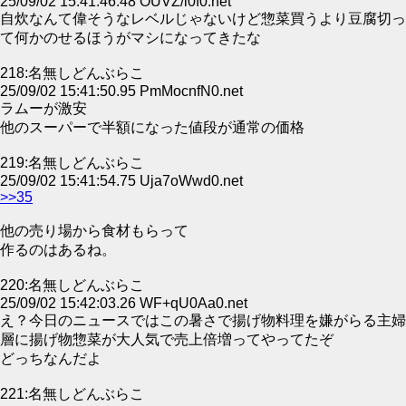
25/09/02 15:41:46.48 OUVZ/i0f0.net
自炊なんて偉そうなレベルじゃないけど惣菜買うより豆腐切っ
て何かのせるほうがマシになってきたな
218:名無しどんぶらこ
25/09/02 15:41:50.95 PmMocnfN0.net
ラムーが激安
他のスーパーで半額になった値段が通常の価格
219:名無しどんぶらこ
25/09/02 15:41:54.75 Uja7oWwd0.net
>>35
他の売り場から食材もらって
作るのはあるね。
220:名無しどんぶらこ
25/09/02 15:42:03.26 WF+qU0Aa0.net
え？今日のニュースではこの暑さで揚げ物料理を嫌がらる主婦
層に揚げ物惣菜が大人気で売上倍増ってやってたぞ
どっちなんだよ
221:名無しどんぶらこ