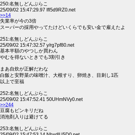
250:名無しどんぶらこ
25/09/02 15:47:29.97 IfI5d9RZ0.net
>>14
失業率が今の3倍
スーパーの採用やってたけどいくらでも安い金で雇えたよ
251:名無しどんぶらこ
25/09/02 15:47:32.57 y/rg7pf80.net
基本半額のやつしか買わん
やむを得ないときでも3割引き
まあ自炊が正解だわな
白飯と安野菜の味噌汁、大根すり、卵焼き、目刺し1匹
以上で至福
252:名無しどんぶらこ
25/09/02 15:47:52.41 50UHmNVy0.net
>>244
豆腐もピンキリだね
消泡剤入りは避けてる
253:名無しどんぶらこ
25/09/02 15:47:53.14 NhxdlU5D0.net