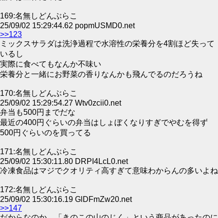
169:名無しどんぶらこ
25/09/02 15:29:44.62 popmUSMD0.net
>>123
ミックスサラダは洗浄過程で水溶性の栄養分を4割ほど失って
いるし
実際に食べてもなんか不味い
栄養分と一緒にお野菜の香りなんかも飛んでるのだろうね
170:名無しどんぶらこ
25/09/02 15:29:54.27 Wtv0zcii0.net
弁当も500円までだな
最近の400円ぐらいの弁当はしょぼくなりすぎでやむを得ず
500円ぐらいのを買ってる
171:名無しどんぶらこ
25/09/02 15:30:11.80 DRPI4LcL0.net
冷凍食品はマジでクオリティ高すぎて意味わからんの多いよね
172:名無しどんぶらこ
25/09/02 15:30:16.19 GlDFmZw20.net
>>147
だからなのか、「きのこの山のじく」という商品があったのに