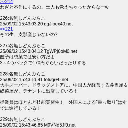
>>214
わざと不作にするの、土人も覚えちゃったからなーw
226:名無しどんぶらこ
25/09/02 15:43:03.20 ggJioex40.net
>>221
その生、支那産じゃないの?
227:名無しどんぶらこ
25/09/02 15:43:04.12 TgWPj0oM0.net
餃子は惣菜では安い方だよ
3～4つパックで170円ぐらいだったりする
228:名無しどんぶらこ
25/09/02 15:43:11.41 fotr/gr+0.net
大手スーパー、ドラッグストアに、中国人が経営する弁当屋＆
総菜屋が、テナントに出店している！
従業員はほとんど技能実習生！ 外国人による"乗っ取り"はす
でに進行している！
229:名無しどんぶらこ
25/09/02 15:43:46.85 M9VNd5Jf0.net