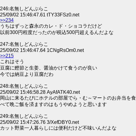
246:名無しどんぶらこ
25/09/02 15:46:47.61 tTY33FSz0.net
>>234
うちはずっと森永のカレ・ド・ショコラだけど
以前300円程度だったのが税込500円超えるんだよな
247:名無しどんぶらこ
25/09/02 15:46:47.64 1CNgRsOm0.net
>>215
これはそう
豆腐に鰹節と生姜、醤油かけて食うのが良い
今では納豆より豆腐だわ
248:名無しどんぶらこ
25/09/02 15:46:58.28 AyAfATK40.net
岡山に来るたびにホテルの部屋でら・む～マートのお弁当を食
べて晩ご飯を済ますのはもうやめようと思います
249:名無しどんぶらこ
25/09/02 15:47:26.76 3/XefDBY0.net
カット野菜一人暮らしには便利だけど不味いんだよな