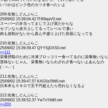
いつかはピンク色のカツオ食べたいよ
209:名無しどんぶらこ
25/09/02 15:39:04.42 fT/69qaV0.net
スーパーの弁当ってまじで上げ底だからな
セブンなら炎大上してるってレベルで凄い
肉も規制がないから真ん中盛り上げた容器になってる
210:名無しどんぶらこ
25/09/02 15:39:39.47 QYYSjDXS0.net
>>111
栄養摂取のために冷凍ブロッコリー食べてるのに栄養無いなら
意味ないじゃん、栄養無いならわざわざ食べないよあんなの
(・へ・)
211:名無しどんぶらこ
25/09/02 15:39:47.57 KAO3z/3W0.net
日本米も５キロで五千円超えたら売れなくなるよ
212:名無しどんぶらこ
25/09/02 15:39:52.37 YwTvYbIt0.net
>>203