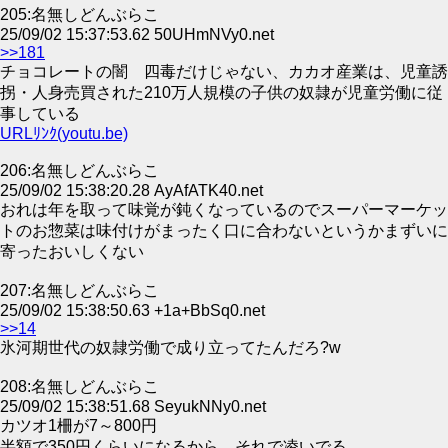
205:名無しどんぶらこ
25/09/02 15:37:53.62 50UHmNVy0.net
>>181
チョコレートの闇 四毒だけじゃない、カカオ産業は、児童誘
拐・人身売買された210万人規模の子供の奴隷が児童労働に従
事している
URLﾘﾝｸ(youtu.be)
206:名無しどんぶらこ
25/09/02 15:38:20.28 AyAfATK40.net
おれは年を取って味覚が鈍くなっているのでスーパーマーケッ
トのお惣菜は味付けがまったく口に合わないというかまずいに
寄ったおいしくない
207:名無しどんぶらこ
25/09/02 15:38:50.63 +1a+BbSq0.net
>>14
氷河期世代の奴隷労働で成り立ってたんだろ?w
208:名無しどんぶらこ
25/09/02 15:38:51.68 SeyukNNy0.net
カツオ1柵が7～800円
半額で350円くらいになるから、それで凌いでる