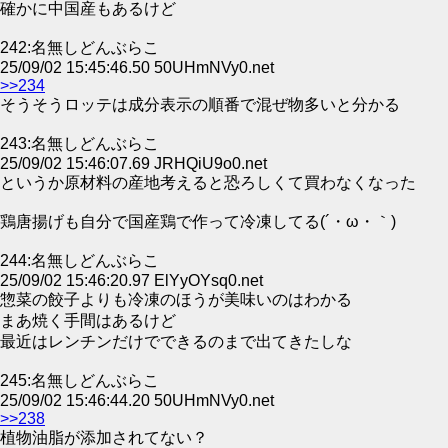
確かに中国産もあるけど
242:名無しどんぶらこ
25/09/02 15:45:46.50 50UHmNVy0.net
>>234
そうそうロッテは成分表示の順番で混ぜ物多いと分かる
243:名無しどんぶらこ
25/09/02 15:46:07.69 JRHQiU9o0.net
というか原材料の産地考えると恐ろしくて買わなくなった
鶏唐揚げも自分で国産鶏で作って冷凍してる(´・ω・｀)
244:名無しどんぶらこ
25/09/02 15:46:20.97 ElYyOYsq0.net
惣菜の餃子よりも冷凍のほうが美味いのはわかる
まあ焼く手間はあるけど
最近はレンチンだけでできるのまで出てきたしな
245:名無しどんぶらこ
25/09/02 15:46:44.20 50UHmNVy0.net
>>238
植物油脂が添加されてない？