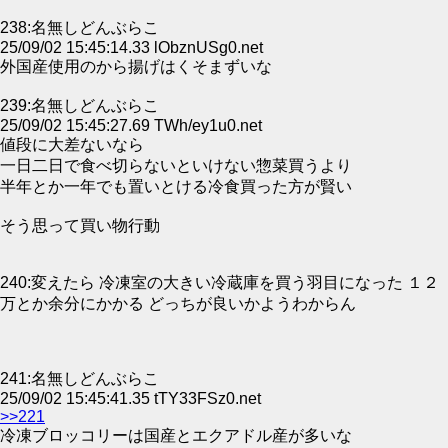
238:名無しどんぶらこ
25/09/02 15:45:14.33 lObznUSg0.net
外国産使用のから揚げはくそまずいな
239:名無しどんぶらこ
25/09/02 15:45:27.69 TWh/ey1u0.net
値段に大差ないなら
一日二日で食べ切らないといけない惣菜買うより
半年とか一年でも置いとける冷食買った方が賢い
そう思って買い物行動
240:変えたら 冷凍室の大きい冷蔵庫を買う羽目になった １２
万とか余分にかかる どっちが良いかようわからん
241:名無しどんぶらこ
25/09/02 15:45:41.35 tTY33FSz0.net
>>221
冷凍ブロッコリーは国産とエクアドル産が多いな