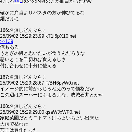
むしろ
>>1
以外の内容の方が面白かったわw
確かに弁当よりパスタの方が伸びてるな
麺だけに
166:名無しどんぶらこ
25/09/02 15:29:23.99 kT1l6pX10.net
>>139
俺もある
うさぎの餌と思いたいが食うんだろうな
悪いとこを千切れば食えるしさ
付け合わせに十分に使える
167:名無しどんぶらこ
25/09/02 15:29:28.67 F/BH6pyW0.net
イメージ的に前からじゃねえのって価格だが
この辺はスーパーにもよるよな、成城石井とかw
168:名無しどんぶらこ
25/09/02 15:29:29.00 qsaWJxWF0.net
家庭菜園だとミニトマトはちょいちょい出来た
大雨で枯れた
茄子は豊作だった