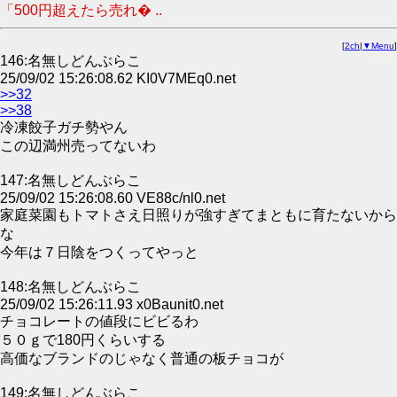
「500円超えたら売れ� ..
[
2ch
|
▼Menu
]
146:名無しどんぶらこ
25/09/02 15:26:08.62 KI0V7MEq0.net
>>32
>>38
冷凍餃子ガチ勢やん
この辺満州売ってないわ
147:名無しどんぶらこ
25/09/02 15:26:08.60 VE88c/nl0.net
家庭菜園もトマトさえ日照りが強すぎてまともに育たないから
な
今年は７日陰をつくってやっと
148:名無しどんぶらこ
25/09/02 15:26:11.93 x0Baunit0.net
チョコレートの値段にビビるわ
５０ｇで180円くらいする
高価なブランドのじゃなく普通の板チョコが
149:名無しどんぶらこ