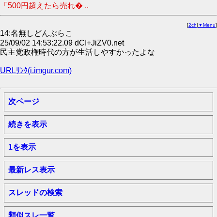
「500円超えたら売れ� ..
[
2ch
|
▼Menu
]
14:名無しどんぶらこ
25/09/02 14:53:22.09 dCI+JiZV0.net
民主党政権時代の方が生活しやすかったよな
URLﾘﾝｸ(i.imgur.com)
次ページ
続きを表示
1を表示
最新レス表示
スレッドの検索
類似スレ一覧