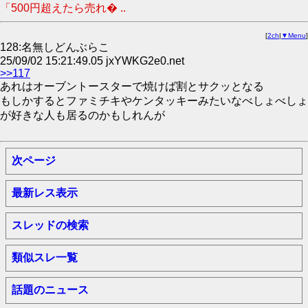
「500円超えたら売れ� ..
[
2ch
|
▼Menu
]
128:名無しどんぶらこ
25/09/02 15:21:49.05 jxYWKG2e0.net
>>117
あれはオーブントースターで焼けば割とサクッとなる
もしかするとファミチキやケンタッキーみたいなべしょべしょ
が好きな人も居るのかもしれんが
次ページ
最新レス表示
スレッドの検索
類似スレ一覧
話題のニュース