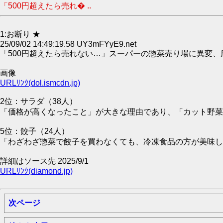
「500円超えたら売れ� ..
1:お断り ★
25/09/02 14:49:19.58 UY3mFYyE9.net
「500円超えたら売れない…」スーパーの惣菜売り場に異変
画像
URLﾘﾝｸ(dol.ismcdn.jp)
2位：サラダ（38人）
「価格が高くなったこと」が大きな理由であり、「カット野菜
5位：餃子（24人）
「わざわざ惣菜で餃子を買わなくても、冷凍食品の方が美味し
詳細はソース先 2025/9/1
URLﾘﾝｸ(diamond.jp)
次ページ