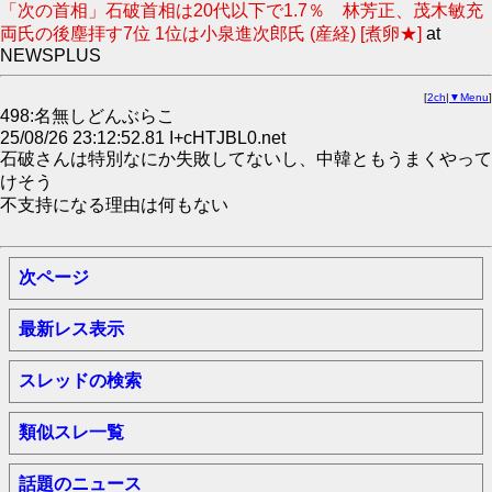
「次の首相」石破首相は20代以下で1.7％ 林芳正、茂木敏充
両氏の後塵拝す7位 1位は小泉進次郎氏 (産経) [煮卵★]
at
NEWSPLUS
[
2ch
|
▼Menu
]
498:名無しどんぶらこ
25/08/26 23:12:52.81 I+cHTJBL0.net
石破さんは特別なにか失敗してないし、中韓ともうまくやって
けそう
不支持になる理由は何もない
次ページ
最新レス表示
スレッドの検索
類似スレ一覧
話題のニュース