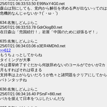
25/07/21 06:33:53.50 E99NxY4G0.net
森山は別にしても、党内から解任を求める声が出ないってのは
危機的なんじゃないか？(´・ω・`)
634:名無しどんぶらこ
25/07/21 06:33:53.78 GdrOiogB0.net
在日森山「売国続行！」岩屋「中国のために頑張るぞ！」
635:名無しどんぶらこ
25/07/21 06:34:03.06 o3ER4MDh0.net
>>612
もうちょっとしてからね
タイミングが大事
今は選挙終了すぐだから何故辞めないのコールがでかいが2カ
月もすればそれは収まる
支持率は上がらないだろうが色々と諸問題をクリアにしてから
バトンタッチね
636:名無しどんぶらこ
25/07/21 06:34:16.40 PSrsF+8I0.net
バカを据えて日本をつぶしたいんだな