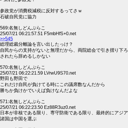
参政党が消費税減税に反対するってさｗ
石破自民党に協力
569:名無しどんぶらこ
25/07/21 06:21:57.51 F5mbHfS+0.net
>>545
総理総裁分離論を言い出したっけ？
自民からの支持がないと無理だから、両院総会で引き摺り下ろ
されたら辞めるしかない
570:名無しどんぶらこ
25/07/21 06:22:21.59 LVrwU9S70.net
野田も野田で
これだけ自民が負けてる時にこの議席数なんだから
勝ちか負けかでいえば負けなんだよな
571:名無しどんぶらこ
25/07/21 06:22:23.50 Ez88R3uz0.net
日本が非核である限り、専守防衛である限り、最終的にアジア
諸国は中国を選ぶ