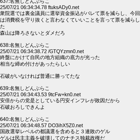
637:名無しどんぶらこ
25/07/21 06:34:34.78 ftuksADy0.net
衆院選では裏金議員に選挙資金振込がバレて票を減らし、今回
は消費税を守り抜くと言わなくていいことを言って票を減らし
た
森山は降ろさないとダメだろ
638:名無しどんぶらこ
25/07/21 06:34:38.72 /GTQYzmn0.net
終盤にかけて自民の地方組織の底力が光った
相当な締め付けがあったらしい
石破がいなければ普通に勝ってたな
639:名無しどんぶらこ
25/07/21 06:34:43.53 9tcFw+kn0.net
安倍からの党是としている円安インフレが敗因だから
石破おろしできんよ
640:名無しどんぶらこ
25/07/21 06:34:48.57 DO3ihX5Z0.net
国政選挙レベルの都議選を含めると３連敗のゲル
ゲルは民主主義を破壊してのナチス独裁政権だ