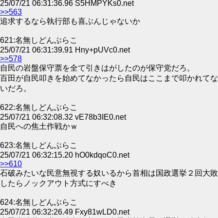
25/07/21 06:31:36.96 S5HMPYKs0.net
>>563
追求するなら執行部も喜ぶんじゃないか
621:名無しどんぶらこ
25/07/21 06:31:39.91 Hny+pUVc0.net
>>578
自民の岩盤保守票を全て引きはがしたのが保守党だろ。
百田が自民叩きを始めてなかったら自民はここまで叩かれてな
いだろ。
622:名無しどんぶらこ
25/07/21 06:32:08.32 vE78b3IE0.net
自民への焦土作戦かｗ
623:名無しどんぶらこ
25/07/21 06:32:15.20 hO0kdqoC0.net
>>610
石破みたいな民意無視する奴いるから首相は国政選挙２回大敗
したらノックアウト方式にすべき
624:名無しどんぶらこ
25/07/21 06:32:26.49 Fxy81wLD0.net