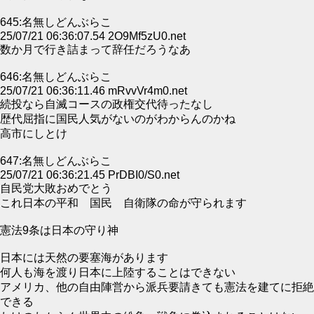
645:名無しどんぶらこ
25/07/21 06:36:07.54 2O9Mf5zU0.net
数か月で行き詰まって辞任だろうなあ
646:名無しどんぶらこ
25/07/21 06:36:11.46 mRvvVr4m0.net
続投なら自滅コースの政権交代待ったなし
歴代屈指に国民人気がないのがわからんのかね
高市にしとけ
647:名無しどんぶらこ
25/07/21 06:36:21.45 PrDBI0/S0.net
自民党大敗おめでとう
これ日本の平和 国民 自衛隊の命が守られます
憲法9条は日本の守り神
日本には天然の要塞海があります
何人も海を渡り日本に上陸することはできない
アメリカ、他の自由陣営から派兵要請きても憲法を建てに拒絶
できる