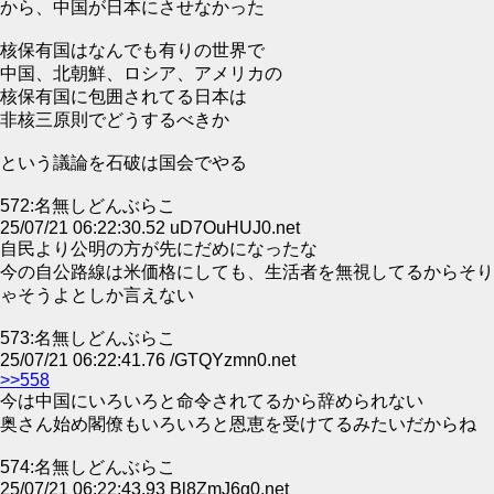
から、中国が日本にさせなかった
核保有国はなんでも有りの世界で
中国、北朝鮮、ロシア、アメリカの
核保有国に包囲されてる日本は
非核三原則でどうするべきか
という議論を石破は国会でやる
572:名無しどんぶらこ
25/07/21 06:22:30.52 uD7OuHUJ0.net
自民より公明の方が先にだめになったな
今の自公路線は米価格にしても、生活者を無視してるからそり
ゃそうよとしか言えない
573:名無しどんぶらこ
25/07/21 06:22:41.76 /GTQYzmn0.net
>>558
今は中国にいろいろと命令されてるから辞められない
奥さん始め閣僚もいろいろと恩恵を受けてるみたいだからね
574:名無しどんぶらこ
25/07/21 06:22:43.93 Bl8ZmJ6g0.net