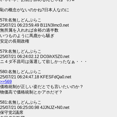
恥の概念がないのかね?日本人なのに
578:名無しどんぶらこ
25/07/21 06:23:59.49 B11N3lmc0.net
無所属を入れれば余裕の過半数
いつものように馬鹿から騒ぎ
安定の長期政権
579:名無しどんぶらこ
25/07/21 06:24:02.12 DO3ihX5Z0.net
ニ４ダ不昌司は落選して欲しかったなぁ・・・
580:名無しどんぶらこ
25/07/21 06:24:47.18 KFESFdQa0.net
>>569
価格統制が正しい姿だとでも言いたいのか？
物価高で価格統制とかアホだぞ？
581:名無しどんぶらこ
25/07/21 06:25:00.98 4JJNJZ+N0.net
保守党2議席