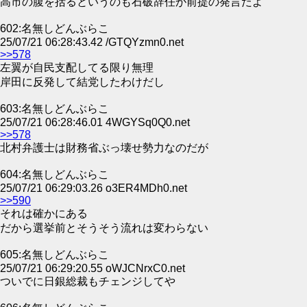
高市の腹を括るというのも石破辞任が前提の発言だよ
602:名無しどんぶらこ
25/07/21 06:28:43.42 /GTQYzmn0.net
>>578
左翼が自民支配してる限り無理
岸田に反発して結党したわけだし
603:名無しどんぶらこ
25/07/21 06:28:46.01 4WGYSq0Q0.net
>>578
北村弁護士は財務省ぶっ壊せ勢力なのだが
604:名無しどんぶらこ
25/07/21 06:29:03.26 o3ER4MDh0.net
>>590
それは確かにある
だから選挙前とそうそう流れは変わらない
605:名無しどんぶらこ
25/07/21 06:29:20.55 oWJCNrxC0.net
ついでに日銀総裁もチェンジしてや