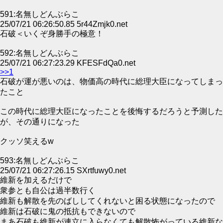
591:名無しどんぶらこ
25/07/21 06:26:50.85 5r44Zmjk0.net
石破＜いくぞ身勝手の極意！
592:名無しどんぶらこ
25/07/21 06:27:23.29 KFESFdQa0.net
>>1
石破が運が悪いのは、物価高の時代に総理大臣になってしまっ
たこと
この時代に総理大臣になったことを後悔するだろうと予測した
が、その通りになった
クッソ笑えるw
593:名無しどんぶらこ
25/07/21 06:27:26.15 SXrtfuwy0.net
維新を加えるだけで
衆参とも自公は過半数行く
維新も解散を先のばししてくれないと困る状態になったので
維新は石破に鬼の抵抗もできないので
まあ石破も維新が連立に入らなくても解散怖がっている維新な