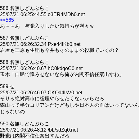
586:名無しどんぶらこ
25/07/21 06:25:44.55 o3ER4MDh0.net
>>565
あ～～あ 与党入りしたい気持ちが満々ｗ
587:名無しどんぶらこ
25/07/21 06:26:32.34 Pxe44lKb0.net
岩屋も三原も生稲も今井もそのままの役職でいくの？
588:名無しどんぶらこ
25/07/21 06:26:40.67 hO0kdqoC0.net
玉木「自民で降ろせないなら俺が内閣不信任案出すわ」
589:せ
25/07/21 06:26:46.07 CKQd4lsV0.net
そりゃ絶対高市に総理やらせたくないからだろ
森山って半分コリアンだけどもしや日本人の血はいってないん
じゃないの
590:名無しどんぶらこ
25/07/21 06:26:48.12 /bL/sdZq0.net
野党は内閣不信任案出すんだろ