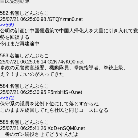
自民党別動隊
582:名無しどんぶらこ
25/07/21 06:25:00.98 /GTQYzmn0.net
>>569
公明の計画は中国優遇策で中国人帰化人を大量に引き入れて党
勢を回復する
今はまだ再建途中
583:名無しどんぶらこ
25/07/21 06:25:06.14 G2N74vKQ0.net
参政の元警察官経歴、機動隊員、拳銃指導者、拳銃上級、
え？！すごいのが入ってきた
584:名無しどんぶらこ
25/07/21 06:25:30.95 F5mbHfS+0.net
>>572
保守系の議員を比例下位にして落とすからね
このまま左旋回してたら社民と同じコースになる
585:名無しどんぶらこ
25/07/21 06:25:41.26 XdD+nSQM0.net
一番のガン続投させてどうすんだよ