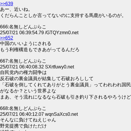
>>639
あー、近いね。
くだらんことしか言ってないのに支持する馬鹿がいるのが。
666:名無しどんぶらこ
25/07/21 06:39:54.79 /GTQYzmn0.net
>>652
中国のいいようにされる
もう利権構造もできあがってるんだろ
667:名無しどんぶらこ
25/07/21 06:40:08.32 SXrtfuwy0.net
自民党内の権力闘争は
反石破の裏金議員が結集して石破おろしして
「石破を倒してくれてありがとう裏金議員」ってわれわれ国民
がなるか？という世界よな
まあ、そう流れになるなら石破も引き釣り下されるやろうけど
668:名無しどんぶらこ
25/07/21 06:40:12.07 wqnSaXcs0.net
そんなに負けてねえじゃん
野党提携で負けただけ