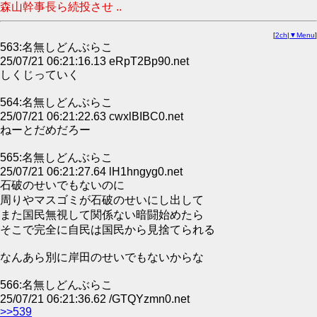
森山幹事長ら続投させ ..
[
2ch
|
▼Menu
]
563:名無しどんぶらこ
25/07/21 06:21:16.13 eRpT2Bp90.net
しくじっていく
564:名無しどんぶらこ
25/07/21 06:21:22.63 cwxlBIBC0.net
ねーとだめだろー
565:名無しどんぶらこ
25/07/21 06:21:27.64 lH1hngyg0.net
石破のせいでもないのに
周りやマスゴミが石破のせいにし出して
また国民無視して関係ない暗闘始めたら
そこで完全に自民は国民から見捨てられる
なんあら別に岸田のせいでもないからな
566:名無しどんぶらこ
25/07/21 06:21:36.62 /GTQYzmn0.net
>>539