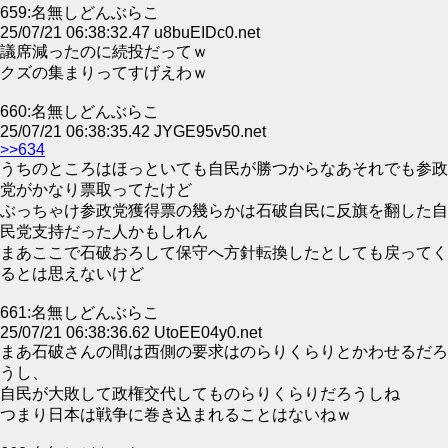
659:名無しどんぶらこ
25/07/21 06:38:32.47 u8buEIDc0.net
議席減ったのに続投だってｗ
クズの集まりってすげえわｗ
660:名無しどんぶらこ
25/07/21 06:38:35.42 JYGE95v50.net
>>634
うちのところはほっといても自民が勝つからなあそれでも参政
党がかなり票取ってたけど
ぶっちゃけ参政党獲得票の幾らかは石破自民に反旗を翻した自
民党支持だった人かもしれん
まあここで石破おろして保守へ方針転換したとしても戻ってく
るとは思えないけど
661:名無しどんぶらこ
25/07/21 06:38:36.62 UtoEE04y0.net
まあ石破さんの間は西側の要求はのらりくらりとかわせるだろ
うし、
自民が大敗して政権交代してものらりくらりだろうしね
つまり日本は戦争に巻き込まれることはないねｗ