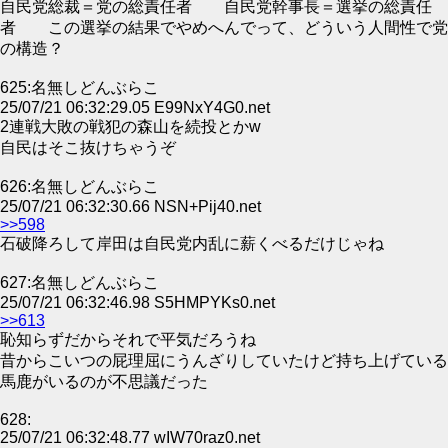
自民党総裁＝党の総責任者 自民党幹事長＝選挙の総責任
者 この選挙の結果でやめへんでって、どういう人間性で党
の構造？
625:名無しどんぶらこ
25/07/21 06:32:29.05 E99NxY4G0.net
2連戦大敗の戦犯の森山を続投とかw
自民はそこ抜けちゃうぞ
626:名無しどんぶらこ
25/07/21 06:32:30.66 NSN+Pij40.net
>>598
石破降ろして岸田は自民党内乱に薪くべるだけじゃね
627:名無しどんぶらこ
25/07/21 06:32:46.98 S5HMPYKs0.net
>>613
恥知らずだからそれで平気だろうね
昔からこいつの屁理屈にうんざりしていたけど持ち上げている
馬鹿がいるのが不思議だった
628:
25/07/21 06:32:48.77 wIW70raz0.net