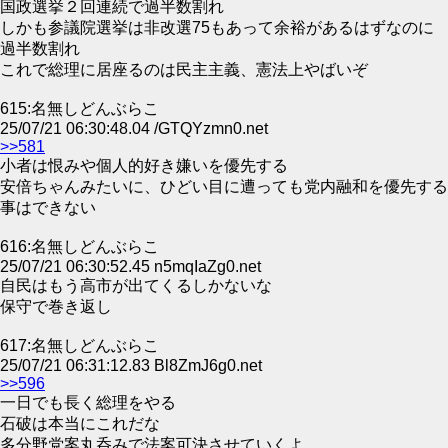
国政選挙２回連続で過半数割れ
しかも参議院選挙は非改選75もあって余裕があるはずなのに
過半数割れ
これで総理に居座るのは民主主義、憲法上やばいぞ
615:名無しどんぶらこ
25/07/21 06:30:48.04 /GTQYzmn0.net
>>581
小者は恨みや個人的好き嫌いを優先する
安倍ちゃんみたいに、ひどい目に遭っても党内融和を優先する
事はできない
616:名無しどんぶらこ
25/07/21 06:30:52.45 n5mqIaZg0.net
自民はもう高市が出てくるしかないな
保守で巻き返し
617:名無しどんぶらこ
25/07/21 06:31:12.83 Bl8ZmJ6g0.net
>>596
一日でも長く総理をやる
石破は本当にこれだな
多分野党案丸呑みで法案可決させていくよ