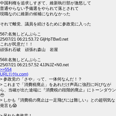
中国利権を追求しすぎて、維新執行部が激怒して
普通やらない予備選をやられて落とされて
現職なのに維新の候補になれなかった
それで離党、議員を続けるために参政党に入った
567:名無しどんぶらこ
25/07/21 06:21:53.72 GIjHpTBw0.net
これが民意だ！！
頑張れ石破 頑張れ森山 岩屋
568:名無しどんぶらこ
25/07/21 06:21:57.52 4JJNJZ+N0.net
>>554
URLﾘﾝｸ(x.com)
> 参政党の「さや」って、一体何なんだ！？
> これまで「消費税廃止」をあれだけ声高に強烈に叫びなが
ら、当確が出た途端に『消費税の段階的廃止』にトーンダウン
🥹
> しかも『消費税の廃止は一足飛びには難しい』との超弱気な
発言も😱
> 呆れた参政党！