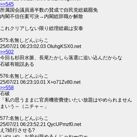
>>545
所属国会議員過半数の賛成で自民党総裁罷免
内閣不信任案可決→内閣総辞職か解散
これクリアしない限り総理総裁は安泰
575:名無しどんぶらこ
25/07/21 06:23:02.03 OIuhgKSX0.net
>>502
今回も杉田水脈、長尾たかしら落選に追い込んだからな
石破有能説ある
576:名無しどんぶらこ
25/07/21 06:23:10.01 X+o71Zv80.net
>>558
石破
「私の思うままに官房機密費使いたい放題はやめられません
まいう～（ニチャ～」
577:名無しどんぶらこ
25/07/21 06:23:52.21 QycUPmzf0.net
え?続行させる?
いやいや、お前が辞めるんじゃねーのｗ