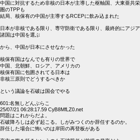
中国に対抗するため非核の日本が主導した枢軸国、大東亜共栄
圏のTPPも
結局、核保有の中国が主導するRCEPに飲み込まれた
日本が非核である限り、専守防衛である限り、最終的にアジア
諸国は中国を選ぶ
から、中国が日本にさせなかった
核保有国はなんでも有りの世界で
中国、北朝鮮、ロシア、アメリカの
核保有国に包囲されてる日本は
非核三原則でどうするべきか
という議論を石破は国会でやる
601:名無しどんぶらこ
25/07/21 06:28:17.59 CyB8MfLZ0.net
問題はこれからだよ。
石破降ろしは必ず起こる。しがみつくのか辞任するのか。
辞任した場合に怖いのは岸田の再登板がある