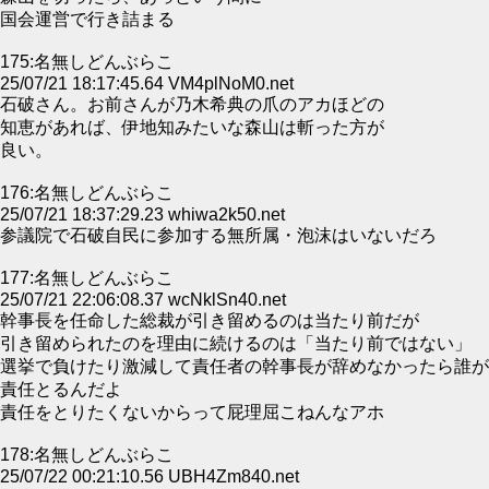
国会運営で行き詰まる
175:名無しどんぶらこ
25/07/21 18:17:45.64 VM4plNoM0.net
石破さん。お前さんが乃木希典の爪のアカほどの
知恵があれば、伊地知みたいな森山は斬った方が
良い。
176:名無しどんぶらこ
25/07/21 18:37:29.23 whiwa2k50.net
参議院で石破自民に参加する無所属・泡沫はいないだろ
177:名無しどんぶらこ
25/07/21 22:06:08.37 wcNklSn40.net
幹事長を任命した総裁が引き留めるのは当たり前だが
引き留められたのを理由に続けるのは「当たり前ではない」
選挙で負けたり激減して責任者の幹事長が辞めなかったら誰が
責任とるんだよ
責任をとりたくないからって屁理屈こねんなアホ
178:名無しどんぶらこ
25/07/22 00:21:10.56 UBH4Zm840.net