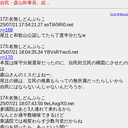
自民・森山幹事長、総 ..
[
2ch
|
▼Menu
]
172:名無しどんぶらこ
25/07/21 17:54:21.27 xoTIA5Rl0.net
>>168
尾辻と和歌山公認してたら丁度半分だなw
173:名無しどんぶらこ
25/07/21 18:04:35.34 YBVsRYwc0.net
>>170
本質は保守分裂選挙だったのに、自民対立民の構図にさせたの
は
森山さんのミスだよねー。
尾辻の娘は、立民の推薦もらっての無所属だったらしいから
自民にはならないんじゃないんだろうか。
174:名無しどんぶらこ
25/07/21 18:07:43.50 9eLAxg/X0.net
参議院はあと3人連れて来れるから
なんとか過半数確保できるけど
衆議院では相変わらず少数与党だからね
森山を切ったら、あっという間に