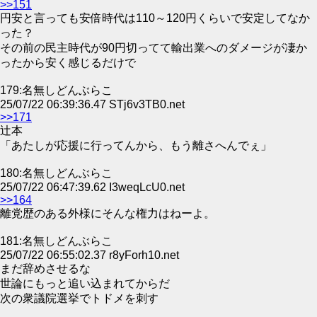
>>151
円安と言っても安倍時代は110～120円くらいで安定してなか
った？
その前の民主時代が90円切ってて輸出業へのダメージが凄か
ったから安く感じるだけで
179:名無しどんぶらこ
25/07/22 06:39:36.47 STj6v3TB0.net
>>171
辻󠄀本
「あたしが応援に行ってんから、もう離さへんでぇ」
180:名無しどんぶらこ
25/07/22 06:47:39.62 I3weqLcU0.net
>>164
離党歴のある外様にそんな権力はねーよ。
181:名無しどんぶらこ
25/07/22 06:55:02.37 r8yForh10.net
まだ辞めさせるな
世論にもっと追い込まれてからだ
次の衆議院選挙でトドメを刺す