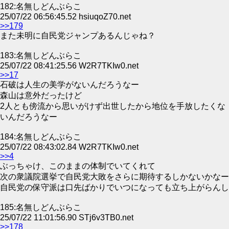
182:名無しどんぶらこ
25/07/22 06:56:45.52 hsiuqoZ70.net
>>179
また未明に自民党ジャンプあるんじゃね？
183:名無しどんぶらこ
25/07/22 08:41:25.56 W2R7TKIw0.net
>>17
石破は人生の美学がないんだろうなー
森山は意外だったけど
2人とも傍流から思いがけず出世したから地位を手放したくな
いんだろうなー
184:名無しどんぶらこ
25/07/22 08:43:02.84 W2R7TKIw0.net
>>4
ぶっちゃけ、このままの体制でいてくれて
次の衆議院選挙で自民党大敗をさらに期待するしかないかなー
自民党の保守派は口先ばかりでいつになっても立ち上がらんし
185:名無しどんぶらこ
25/07/22 11:01:56.90 STj6v3TB0.net
>>178