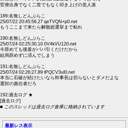
官僚出身でなく二世でもなく叩き上げの党人派
189:名無しどんぶらこ
25/07/22 20:45:56.27 qeTVQN+p0.net
もうここまで来たら解散総選挙まで粘れ
190:名無しどんぶらこ
25/07/24 02:25:30.10 0V4kVU120.net
今辞めても後釜がババ引くだけだから
結局辞めずに済んでしまう
191:名無しどんぶらこ
25/07/24 02:26:27.89 tPQCV3uI0.net
本当に石破が続けたいなら幹事長は切らないとダメだよな
選対の責任者だろ
192:過去ログ ★
[過去ログ]
■ このスレッドは過去ログ倉庫に格納されています
最新レス表示