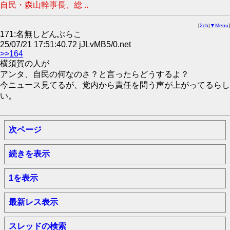
自民・森山幹事長、総 ..
[
2ch
|
▼Menu
]
171:名無しどんぶらこ
25/07/21 17:51:40.72 jJLvMB5/0.net
>>164
横須賀の人が
アンタ、自民の何なのさ？と言ったらどうするよ？
今ニュース見てるが、党内から責任を問う声が上がってるらし
い。
次ページ
続きを表示
1を表示
最新レス表示
スレッドの検索