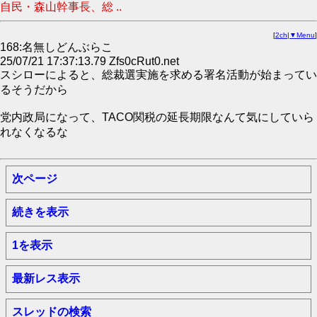
自民・森山幹事長、総 ..
[
2ch
|
▼Menu
]
168:名無しどんぶらこ
25/07/21 17:37:13.79 Zfs0cRut0.net
スシローによると、総裁選実施を求める署名活動が始まってい
るそうだから
党内政局になって、TACO関税の延長期限なんて気にしていら
れなくなるな
次ページ
続きを表示
1を表示
最新レス表示
スレッドの検索