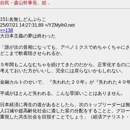
自民・森山幹事長、総 ..
151:名無しどんぶらこ
25/07/21 14:27:31.89 +/YZMylh0.net
>>138
大日本主義の夢は終わった
「誰が次の首相になっても、アベノミクスでめちゃくちゃにさ
どこまで軟着陸させられるか。
５年間もこんなむちゃを続けてきたのだから、正常化するのに
考えておいた方がいいし、完全には戻らないかもしれない。
金融カルトのせいで、 『失われた２０年』が『失われた４０
平成がほとんど失われる。こんな罪深いことはありません。
日本経済に再生の道があるとしたら、次のトップリーダーは無
人口減や超高齢化社会に適した富の分配をすることと、グロー
重視した共生社会を目指すことでしょう」（経済アナリスト・