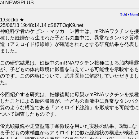
at NEWSPLUS
[
2ch
|
▼Menu
]
1:Gecko ★
25/06/13 19:48:14.14 cS87TOqK9.net
神経科学者のケビン・マッカーン博士は、mRNAワクチンを接
種した妊婦から生まれた子どもの血中に、異常なタンパク質構
造（アミロイド様線維）が確認されたとする研究結果を発表し
ました。
この研究結果は、妊娠中のmRNAワクチン接種による胎内曝露
が、子どもの体内環境に影響を与えている可能性を示唆するも
のです。この内容について、武井医師に解説していただきまし
た。
今回紹介する研究は、妊娠後期に母親がmRNAワクチンを接種
したことによる胎内曝露が、子どもの血液中に異常なタンパク
質のような構造である「アミロイド線維」を形成する可能性に
ついて調査したものです。
蛍光顕微鏡や走査型電子顕微鏡を用いた実験の結果、3歳にな
る子どもの末梢血からアミロイドに似た線維状の構造が検出さ