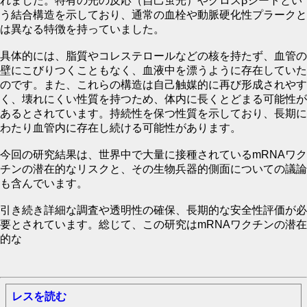
れました。特有の光の反応（自己蛍光）やクロスβシートとい
う結合構造を示しており、通常の血栓や動脈硬化性プラークと
は異なる特徴を持っていました。
具体的には、脂質やコレステロールなどの核を持たず、血管の
壁にこびりつくこともなく、血液中を漂うように存在していた
のです。また、これらの構造は自己触媒的に再び形成されやす
く、壊れにくい性質を持つため、体内に長くとどまる可能性が
あるとされています。持続性を保つ性質を示しており、長期に
わたり血管内に存在し続ける可能性があります。
今回の研究結果は、世界中で大量に接種されているmRNAワク
チンの潜在的なリスクと、その生物兵器的側面についての議論
も含んでいます。
引き続き詳細な調査や透明性の確保、長期的な安全性評価が必
要とされています。総じて、この研究はmRNAワクチンの潜在
的な
レスを読む