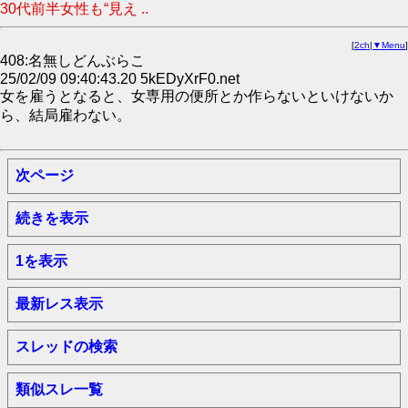
30代前半女性も“見え ..
[
2ch
|
▼Menu
]
408:名無しどんぶらこ
25/02/09 09:40:43.20 5kEDyXrF0.net
女を雇うとなると、女専用の便所とか作らないといけないか
ら、結局雇わない。
次ページ
続きを表示
1を表示
最新レス表示
スレッドの検索
類似スレ一覧