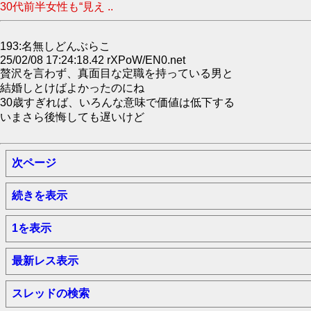
30代前半女性も“見え ..
193:名無しどんぶらこ
25/02/08 17:24:18.42 rXPoW/EN0.net
贅沢を言わず、真面目な定職を持っている男と
結婚しとけばよかったのにね
30歳すぎれば、いろんな意味で価値は低下する
いまさら後悔しても遅いけど
次ページ
続きを表示
1を表示
最新レス表示
スレッドの検索