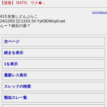
【速報】 NATO、ウク� ..
[
2ch
|
▼Menu
]
413:名無しどんぶらこ
24/12/03 22:13:01.54 YyK8DWcp0.net
んー？納豆の盾？
次ページ
続きを表示
1を表示
最新レス表示
スレッドの検索
類似スレ一覧