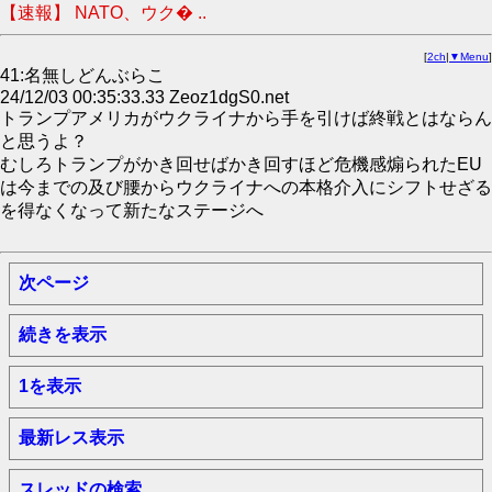
【速報】 NATO、ウク� ..
[
2ch
|
▼Menu
]
41:名無しどんぶらこ
24/12/03 00:35:33.33 Zeoz1dgS0.net
トランプアメリカがウクライナから手を引けば終戦とはならん
と思うよ？
むしろトランプがかき回せばかき回すほど危機感煽られたEU
は今までの及び腰からウクライナへの本格介入にシフトせざる
を得なくなって新たなステージへ
次ページ
続きを表示
1を表示
最新レス表示
スレッドの検索