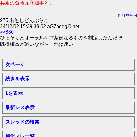
兵庫の斎藤元彦知事と ..
[
2ch
|
▼Menu
]
975:名無しどんぶらこ
24/12/02 15:39:39.62 aG7bddg/0.net
>>886
ひっそりとオーラルケア条例なるものを制定したんだぞ
既得権益と戦いながらこれは凄い
次ページ
続きを表示
1を表示
最新レス表示
スレッドの検索
類似スレ一覧