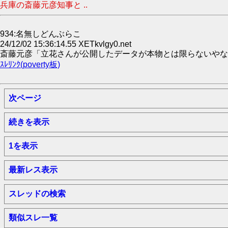
兵庫の斎藤元彦知事と ..
934:名無しどんぶらこ
24/12/02 15:36:14.55 XETkvlgy0.net
斎藤元彦「立花さんが公開したデータが本物とは限らないやないか！💢
ｽﾚﾘﾝｸ(poverty板)
次ページ
続きを表示
1を表示
最新レス表示
スレッドの検索
類似スレ一覧