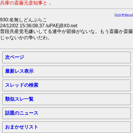
兵庫の斎藤元彦知事と ..
[
2ch
|
▼Menu
]
930:名無しどんぶらこ
24/12/02 15:36:08.37 /uPAEjBX0.net
普段共産党毛嫌いしてる連中が節操がないな。もう斎藤か斎藤
じゃないかの争いだわ。
次ページ
最新レス表示
スレッドの検索
類似スレ一覧
話題のニュース
おまかせリスト